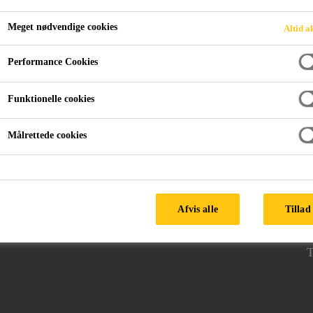
Meget nødvendige cookies
Altid a
Performance Cookies
Funktionelle cookies
Målrettede cookies
FØLG SIKA
H
Afvis alle
Tillad 
3
T