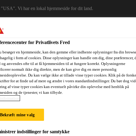
 i "USA". Vi har en lokal hjemmeside for dit land.
LG ET LAND
erencecenter for Privatlivets Fred
u besøger en hjemmeside, kan den gemme eller indhente oplysninger fra din browse
sagelig i form af cookies. Disse oplysninger kan handle om dig, dine præferencer, 
 og anvendes ofte til at få hjemmesiden til at fungere korrekt. Oplysningerne
ificerer normalt ikke dig direkte, men de kan give dig en mere personlig
esideoplevelse. Du kan vælge ikke at tillade visse typer cookies. Klik på de forske
rifter for at finde ud af mere og ændre i vores standardindstillinger. Du bør dog vide
ring af visse typer cookies kan eventuelt påvirke din oplevelse med henblik på
esiden og de tjenester, vi kan tilbyde.
ri
Dokumenter
Digital værktøjskasse
Referencer
Bære
information
Bekræft mine valg
OF CONFORMIT
nistrer indstillinger for samtykke