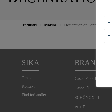
Industri
Marine
Declaration of Conformity
SIKA
BRANDS
Om os
Casco Floor Expert
Kontakt
Casco
Find forhandler
SCHÖNOX
PCI