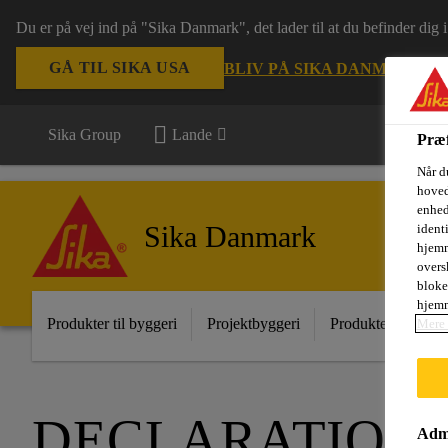
Du er på vej ind på "Sika Danmark", det lader til at du befinder dig
GÅ TIL SIKA USA
BLIV PÅ SIKA DANMARK
VÆ
Sika Group
Lande
Præf
Når d
hoved
enhed
Sika Danmark
ident
hjemm
oversk
bloke
hjemm
Produkter til byggeri
Projektbyggeri
Produkter til indust
Mere 
DECLARATION 
Admi