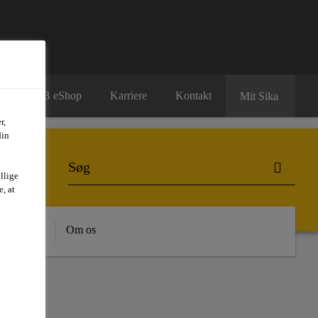
B2B eShop
Karriere
Kontakt
Mit Sika
r,
din
llige
, at
dygtighed
Om os
Y