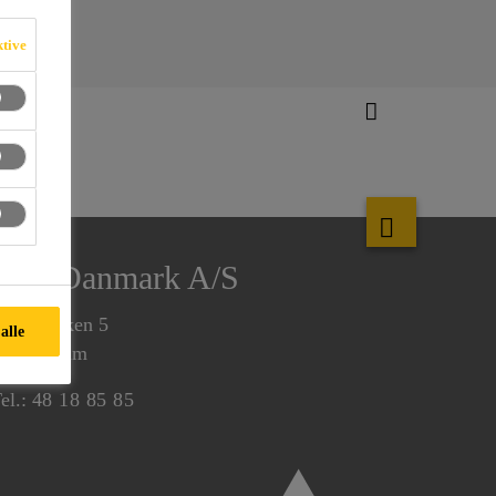
ktive
Sika Danmark A/S
irsemarken 5
alle
520 Farum
el.:
48 18 85 85