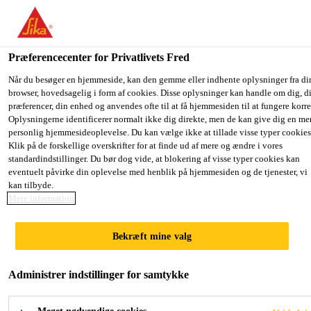
Du er på vej ind på "Sika Danmark", det lader til at du befinder dig i
"USA". Vi har en lokal hjemmeside for dit land.
Præferencecenter for Privatlivets Fred
GÅ TIL SIKA
BLIV PÅ SIKA
VÆLG ET
Industri
...
Sika® Primer-209 D
USA
DANMARK
LAND
Når du besøger en hjemmeside, kan den gemme eller indhente oplysninger fra di
browser, hovedsagelig i form af cookies. Disse oplysninger kan handle om dig, d
præferencer, din enhed og anvendes ofte til at få hjemmesiden til at fungere korre
Oplysningerne identificerer normalt ikke dig direkte, men de kan give dig en me
Sika Danmark
personlig hjemmesideoplevelse. Du kan vælge ikke at tillade visse typer cookies
Klik på de forskellige overskrifter for at finde ud af mere og ændre i vores
Sika® Primer-209
standardindstillinger. Du bør dog vide, at blokering af visse typer cookies kan
eventuelt påvirke din oplevelse med henblik på hjemmesiden og de tjenester, vi
kan tilbyde.
D
Mere information
Farvet, opløsningsmiddelbaseret primer
Bekræft mine valg
for maling og plastik
Administrer indstillinger for samtykke
Sika® Primer-209 D er en opløsningsmiddelbaseret
sort primer, som reagerer med fugt og danner et