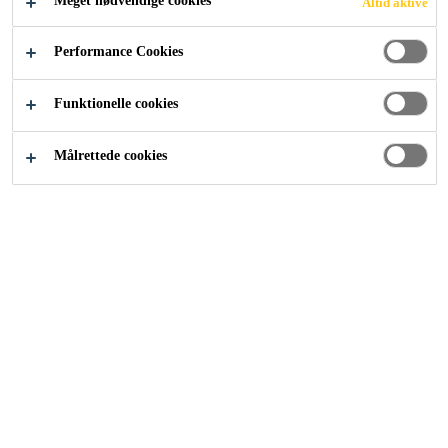
Meget nødvendige cookies
Altid aktive
Industri
Events
ZAK Conference Dubai
Performance Cookies
Funktionelle cookies
17/03/2020
DUBAI, UAE
Målrettede cookies
The region’s premier conference on façade design &
engineering
Find out more
SIKA
Om os