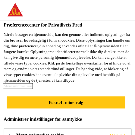
Du er på vej ind på "Sika Danmark", det lader til at du befinder
dig i "USA". Vi har en lokal hjemmeside for dit land.
Præferencecenter for Privatlivets Fred
GÅ TIL SIKA
BLIV PÅ SIKA
VÆLG ET
USA
DANMARK
LAND
Når du besøger en hjemmeside, kan den gemme eller indhente oplysninger fra
din browser, hovedsagelig i form af cookies. Disse oplysninger kan handle om
dig, dine præferencer, din enhed og anvendes ofte til at få hjemmesiden til at
fungere korrekt. Oplysningerne identificerer normalt ikke dig direkte, men de
Sika Danmark
kan give dig en mere personlig hjemmesideoplevelse. Du kan vælge ikke at
tillade visse typer cookies. Klik på de forskellige overskrifter for at finde ud af
mere og ændre i vores standardindstillinger. Du bør dog vide, at blokering af
visse typer cookies kan eventuelt påvirke din oplevelse med henblik på
hjemmesiden og de tjenester, vi kan tilbyde.
ZAK CONFERENCE
Mere information
DUBAI
Bekræft mine valg
Administrer indstillinger for samtykke