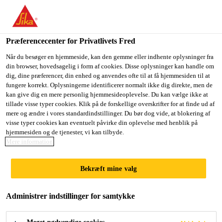
Du er på vej ind på "Sika Danmark", det lader til at du befinder
dig i "USA". Vi har en lokal hjemmeside for dit land.
Præferencecenter for Privatlivets Fred
GÅ TIL SIKA
BLIV PÅ SIKA
VÆLG ET
USA
DANMARK
LAND
Når du besøger en hjemmeside, kan den gemme eller indhente oplysninger fra
din browser, hovedsagelig i form af cookies. Disse oplysninger kan handle om
dig, dine præferencer, din enhed og anvendes ofte til at få hjemmesiden til at
fungere korrekt. Oplysningerne identificerer normalt ikke dig direkte, men de
Sika Danmark
kan give dig en mere personlig hjemmesideoplevelse. Du kan vælge ikke at
tillade visse typer cookies. Klik på de forskellige overskrifter for at finde ud af
mere og ændre i vores standardindstillinger. Du bør dog vide, at blokering af
visse typer cookies kan eventuelt påvirke din oplevelse med henblik på
hjemmesiden og de tjenester, vi kan tilbyde.
DOWNLOAD YOUR
Mere information
DOCUMENTS
Bekræft mine valg
Administrer indstillinger for samtykke