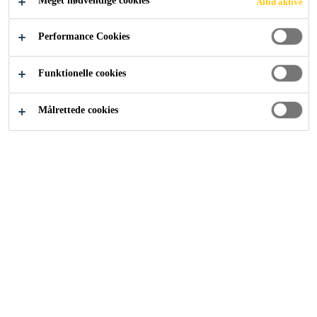
Meget nødvendige cookies
Altid aktive
Performance Cookies
Funktionelle cookies
SIKA
Målrettede cookies
Om os
Kontakt
Find forhandler
BRANDS
Casco Floor Expert
Casco