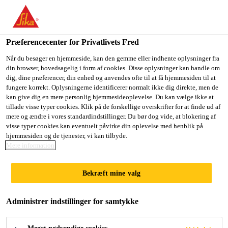
Du er på vej ind på "Sika Danmark", det lader til at du befinder
dig i "USA". Vi har en lokal hjemmeside for dit land.
Præferencecenter for Privatlivets Fred
GÅ TIL SIKA
BLIV PÅ SIKA
VÆLG ET
USA
DANMARK
LAND
Når du besøger en hjemmeside, kan den gemme eller indhente oplysninger fra
din browser, hovedsagelig i form af cookies. Disse oplysninger kan handle om
dig, dine præferencer, din enhed og anvendes ofte til at få hjemmesiden til at
fungere korrekt. Oplysningerne identificerer normalt ikke dig direkte, men de
Sika Danmark
kan give dig en mere personlig hjemmesideoplevelse. Du kan vælge ikke at
tillade visse typer cookies. Klik på de forskellige overskrifter for at finde ud af
mere og ændre i vores standardindstillinger. Du bør dog vide, at blokering af
visse typer cookies kan eventuelt påvirke din oplevelse med henblik på
hjemmesiden og de tjenester, vi kan tilbyde.
SAFETY WITH
Mere information
SIKA ADHESIVES
Bekræft mine valg
Administrer indstillinger for samtykke