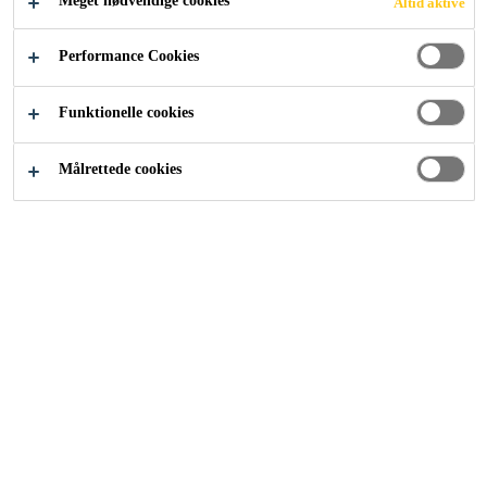
Meget nødvendige cookies
Altid aktive
Industri
Bygningskomponenter
Vinduer
Performance Cookies
Funktionelle cookies
Målrettede cookies
Highest Safety Granted by
Sika Adhesives
Adhesives are the optimal and
easiest technology to use in order to
increase safety of a window.