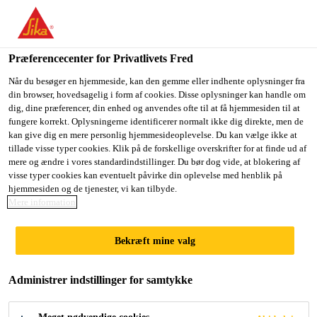
Du er på vej ind på "Sika Danmark", det lader til at du befinder
dig i "USA". Vi har en lokal hjemmeside for dit land.
Præferencecenter for Privatlivets Fred
GÅ TIL SIKA
BLIV PÅ SIKA
VÆLG ET
USA
DANMARK
LAND
Når du besøger en hjemmeside, kan den gemme eller indhente oplysninger fra
din browser, hovedsagelig i form af cookies. Disse oplysninger kan handle om
dig, dine præferencer, din enhed og anvendes ofte til at få hjemmesiden til at
fungere korrekt. Oplysningerne identificerer normalt ikke dig direkte, men de
Sika Danmark
kan give dig en mere personlig hjemmesideoplevelse. Du kan vælge ikke at
tillade visse typer cookies. Klik på de forskellige overskrifter for at finde ud af
mere og ændre i vores standardindstillinger. Du bør dog vide, at blokering af
visse typer cookies kan eventuelt påvirke din oplevelse med henblik på
hjemmesiden og de tjenester, vi kan tilbyde.
DOWNLOAD
Mere information
DOCUMENTS
Bekræft mine valg
Administrer indstillinger for samtykke