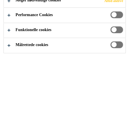
Meget nødvendige cookies
Altid aktive
Industri
...
Download Documents
Performance Cookies
Funktionelle cookies
Målrettede cookies
SIKA
Om os
Kontakt
Find forhandler
BRANDS
Casco Floor Expert