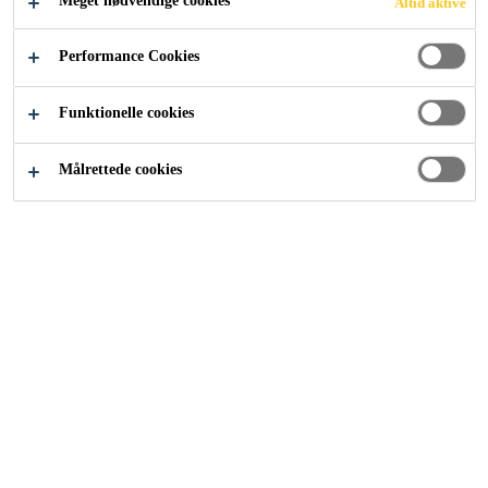
Meget nødvendige cookies
Altid aktive
Industri
...
Download Documents
Performance Cookies
Funktionelle cookies
Målrettede cookies
SIKA
Om os
Kontakt
Find forhandler
BRANDS
Casco Floor Expert