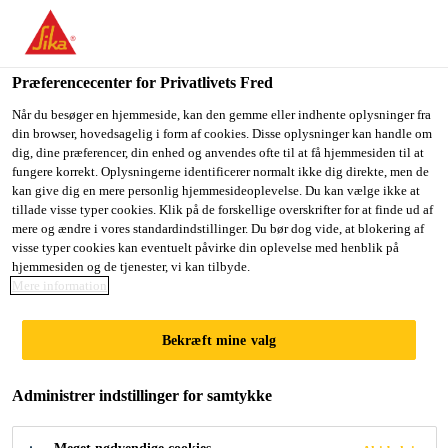
Du er på vej ind på "Sika Danmark", det lader til at du befinder
dig i "USA". Vi har en lokal hjemmeside for dit land.
Præferencecenter for Privatlivets Fred
GÅ TIL SIKA
BLIV PÅ SIKA
VÆLG ET
USA
DANMARK
LAND
Når du besøger en hjemmeside, kan den gemme eller indhente oplysninger fra
din browser, hovedsagelig i form af cookies. Disse oplysninger kan handle om
dig, dine præferencer, din enhed og anvendes ofte til at få hjemmesiden til at
fungere korrekt. Oplysningerne identificerer normalt ikke dig direkte, men de
Sika Danmark
kan give dig en mere personlig hjemmesideoplevelse. Du kan vælge ikke at
tillade visse typer cookies. Klik på de forskellige overskrifter for at finde ud af
mere og ændre i vores standardindstillinger. Du bør dog vide, at blokering af
visse typer cookies kan eventuelt påvirke din oplevelse med henblik på
hjemmesiden og de tjenester, vi kan tilbyde.
DOWNLOAD
Mere information
DOCUMENTS
Bekræft mine valg
Administrer indstillinger for samtykke