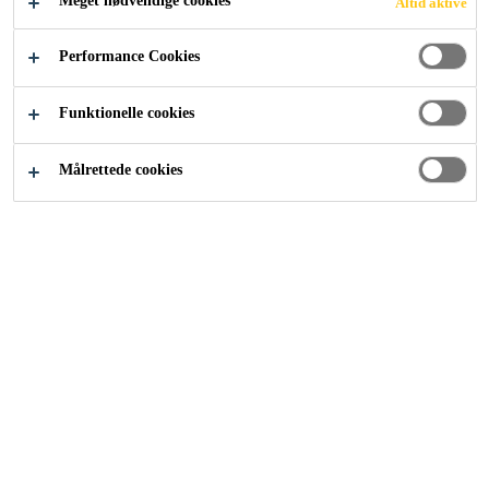
Meget nødvendige cookies
Altid aktive
Industri
Auto Eftermarked
ADAS-kalibrering
Performance Cookies
Funktionelle cookies
Målrettede cookies
Baggrund
Advanced Driver Assistance Systems (ADAS) og
kalibreringen heraf har været et meget vigtigt emne i
branchen for udskiftning af autoglas (autoglasbranchen).
ADAS er ikke et ny emne i forbindelse med køretøjer,
eftersom ESC (elektronisk stabilitetsprogram) og ABS
(antiblokeringssystem) også er en del af ADAS-
systemerne. Det, der har gjort det problematisk for
autoglasbranchen, er det faktum, at flere og flere biler