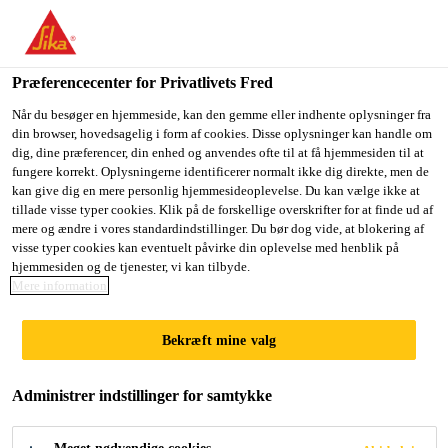
Du er på vej ind på "Sika Danmark", det lader til at du befinder
dig i "USA". Vi har en lokal hjemmeside for dit land.
Præferencecenter for Privatlivets Fred
GÅ TIL SIKA
BLIV PÅ SIKA
VÆLG ET
USA
DANMARK
LAND
Når du besøger en hjemmeside, kan den gemme eller indhente oplysninger fra
din browser, hovedsagelig i form af cookies. Disse oplysninger kan handle om
dig, dine præferencer, din enhed og anvendes ofte til at få hjemmesiden til at
fungere korrekt. Oplysningerne identificerer normalt ikke dig direkte, men de
Sika Danmark
kan give dig en mere personlig hjemmesideoplevelse. Du kan vælge ikke at
tillade visse typer cookies. Klik på de forskellige overskrifter for at finde ud af
mere og ændre i vores standardindstillinger. Du bør dog vide, at blokering af
visse typer cookies kan eventuelt påvirke din oplevelse med henblik på
hjemmesiden og de tjenester, vi kan tilbyde.
ADAS-
Mere information
KALIBRERING
Bekræft mine valg
Administrer indstillinger for samtykke