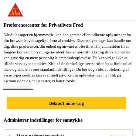
Du er på vej ind på "Sika Danmark", det lader til at du befinder
dig i "USA". Vi har en lokal hjemmeside for dit land.
Præferencecenter for Privatlivets Fred
GÅ TIL SIKA
BLIV PÅ SIKA
VÆLG ET
Industri
...
Sikaflex®-527 AT
USA
DANMARK
LAND
Når du besøger en hjemmeside, kan den gemme eller indhente oplysninger fra
din browser, hovedsagelig i form af cookies. Disse oplysninger kan handle om
dig, dine præferencer, din enhed og anvendes ofte til at få hjemmesiden til at
fungere korrekt. Oplysningerne identificerer normalt ikke dig direkte, men de
Sika Danmark
kan give dig en mere personlig hjemmesideoplevelse. Du kan vælge ikke at
tillade visse typer cookies. Klik på de forskellige overskrifter for at finde ud af
Sikaflex®-527 AT
mere og ændre i vores standardindstillinger. Du bør dog vide, at blokering af
visse typer cookies kan eventuelt påvirke din oplevelse med henblik på
hjemmesiden og de tjenester, vi kan tilbyde.
Isocyanatfri tætningsmasse med reduceret
Mere information
substratforberedelse
Bekræft mine valg
Sikaflex®-527 AT er en 1-komponent Silan
Terminated Polymer (STP) fugemasse, der hærder
Administrer indstillinger for samtykke
ved udsættelse for luftfugtighed. Det er lavet til
multifunktionelle elastiske fuger til indvendigt og