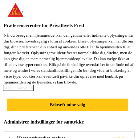
Du er på vej ind på "Sika Danmark", det lader til at du befinder
dig i "USA". Vi har en lokal hjemmeside for dit land.
Præferencecenter for Privatlivets Fred
GÅ TIL SIKA
BLIV PÅ SIKA
VÆLG ET
Industri
...
Sikaflex®-527 AT
USA
DANMARK
LAND
Når du besøger en hjemmeside, kan den gemme eller indhente oplysninger fra
din browser, hovedsagelig i form af cookies. Disse oplysninger kan handle om
dig, dine præferencer, din enhed og anvendes ofte til at få hjemmesiden til at
fungere korrekt. Oplysningerne identificerer normalt ikke dig direkte, men de
Sika Danmark
kan give dig en mere personlig hjemmesideoplevelse. Du kan vælge ikke at
tillade visse typer cookies. Klik på de forskellige overskrifter for at finde ud af
Sikaflex®-527 AT
mere og ændre i vores standardindstillinger. Du bør dog vide, at blokering af
visse typer cookies kan eventuelt påvirke din oplevelse med henblik på
hjemmesiden og de tjenester, vi kan tilbyde.
Isocyanatfri tætningsmasse med reduceret
Mere information
substratforberedelse
Bekræft mine valg
Sikaflex®-527 AT er en 1-komponent Silan
Terminated Polymer (STP) fugemasse, der hærder
Administrer indstillinger for samtykke
ved udsættelse for luftfugtighed. Det er lavet til
multifunktionelle elastiske fuger til indvendigt og