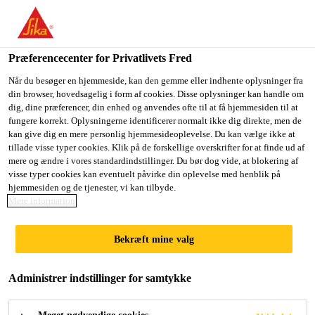
Du er på vej ind på "Sika Danmark", det lader til at du befinder
dig i "USA". Vi har en lokal hjemmeside for dit land.
Præferencecenter for Privatlivets Fred
GÅ TIL SIKA
BLIV PÅ SIKA
VÆLG ET
USA
DANMARK
LAND
Når du besøger en hjemmeside, kan den gemme eller indhente oplysninger fra
din browser, hovedsagelig i form af cookies. Disse oplysninger kan handle om
dig, dine præferencer, din enhed og anvendes ofte til at få hjemmesiden til at
fungere korrekt. Oplysningerne identificerer normalt ikke dig direkte, men de
Sika Danmark
kan give dig en mere personlig hjemmesideoplevelse. Du kan vælge ikke at
tillade visse typer cookies. Klik på de forskellige overskrifter for at finde ud af
mere og ændre i vores standardindstillinger. Du bør dog vide, at blokering af
visse typer cookies kan eventuelt påvirke din oplevelse med henblik på
hjemmesiden og de tjenester, vi kan tilbyde.
UNDERVOGNSBES
Mere information
KYTTELSE
Bekræft mine valg
Administrer indstillinger for samtykke