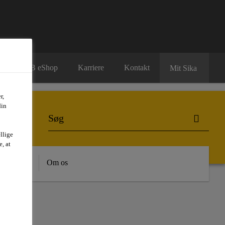
B2B eShop
Karriere
Kontakt
Mit Sika
r,
din
llige
, at
dygtighed
Om os