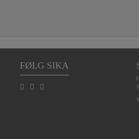
FØLG SIKA
H
3
T