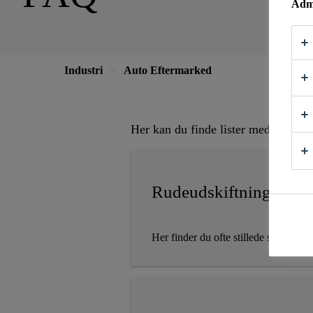
Admi
Industri
Auto Eftermarked
Her kan du finde lister med ofte st
Rudeudskiftning
Her finder du ofte stillede spørgsmål