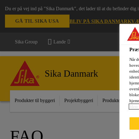
Du er på vej ind på "Sika Danmark", det lader til at du befinder dig
GÅ TIL SIKA USA
BLIV PÅ SIKA DANMARK
VÆ
Sika Group
Lande
Præf
Når d
hoved
Sika Danmark
enhed
ident
hjemm
oversk
bloke
Produkter til byggeri
Projektbyggeri
Produkter til indust
hjemm
Mere 
FAQ