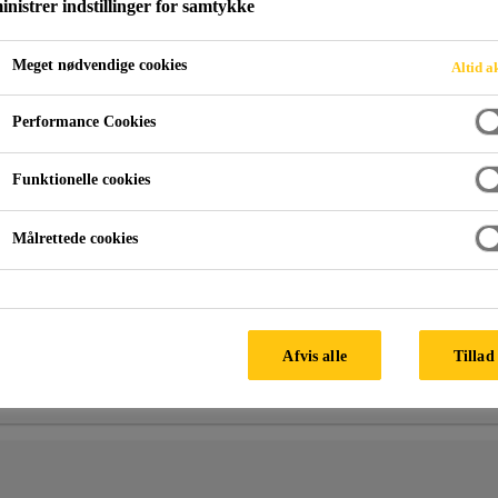
nistrer indstillinger for samtykke
Meget nødvendige cookies
Altid a
Performance Cookies
Funktionelle cookies
illede spørgsmål inden for hhv. rudeudskiftning og karosseril
Målrettede cookies
Afvis alle
Tillad 