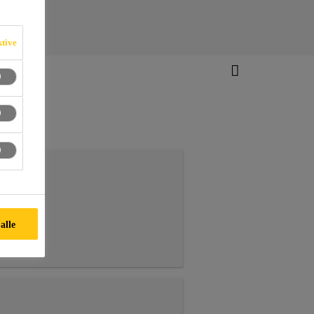
ktive
imning.
alle