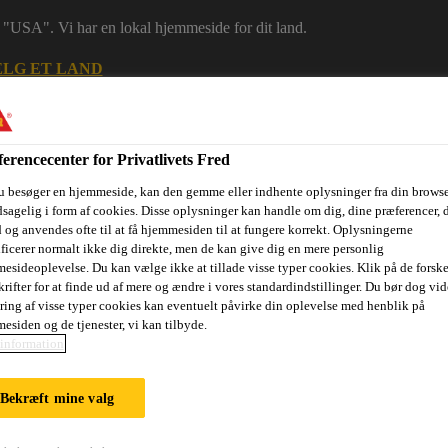
 i "USA". Vi har en lokal hjemmeside for dit land.
LG ET LAND
erencecenter for Privatlivets Fred
u besøger en hjemmeside, kan den gemme eller indhente oplysninger fra din browse
sagelig i form af cookies. Disse oplysninger kan handle om dig, dine præferencer, 
 og anvendes ofte til at få hjemmesiden til at fungere korrekt. Oplysningerne
ificerer normalt ikke dig direkte, men de kan give dig en mere personlig
esideoplevelse. Du kan vælge ikke at tillade visse typer cookies. Klik på de forske
rifter for at finde ud af mere og ændre i vores standardindstillinger. Du bør dog vide
ring af visse typer cookies kan eventuelt påvirke din oplevelse med henblik på
ri
Dokumenter
Digital værktøjskasse
Referencer
Bære
esiden og de tjenester, vi kan tilbyde.
information
Bekræft mine valg