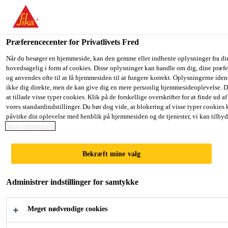
Du er på vej ind på "Sika Danmark", det lader til at du befinder dig
har en lokal hjemmeside for dit land.
Præferencecenter for Privatlivets Fred
GÅ TIL SIKA
BLIV PÅ SIKA
Industri
...
Glasfiber Spartel
USA
DANMARK
Når du besøger en hjemmeside, kan den gemme eller indhente oplysninger fra di
hovedsagelig i form af cookies. Disse oplysninger kan handle om dig, dine præfe
og anvendes ofte til at få hjemmesiden til at fungere korrekt. Oplysningerne iden
ikke dig direkte, men de kan give dig en mere personlig hjemmesideoplevelse. 
Sika Danmark
at tillade visse typer cookies. Klik på de forskellige overskrifter for at finde ud a
vores standardindstillinger. Du bør dog vide, at blokering af visse typer cookies
Glasfiber Spartel
påvirke din oplevelse med henblik på hjemmesiden og de tjenester, vi kan tilbyd
Mere information
Spartelmasse tilsat glasfibre
Bekræft mine valg
Glasfiber Spartel er en 2- komponent polyester, som
er tilsat glasfibre for at øge produktets styrke.
Administrer indstillinger for samtykke
Produktet har derudover følgende gode
egenskaber: Metaller, polyester og træ.
Meget nødvendige cookies
Læs mere +