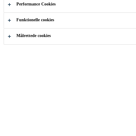
Performance Cookies
Nem at påføre
Funktionelle cookies
2-komponent
Hærder hurtigt
Målrettede cookies
KONTAKT