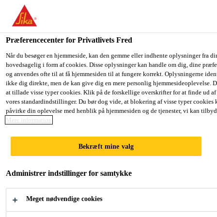
Du er på vej ind på "Sika Danmark", det lader til at du befinder dig
har en lokal hjemmeside for dit land.
Præferencecenter for Privatlivets Fred
GÅ TIL SIKA
BLIV PÅ SIKA
Industri
Auto Eftermarked
Autospartel
Fin Spartel
USA
DANMARK
Når du besøger en hjemmeside, kan den gemme eller indhente oplysninger fra di
hovedsagelig i form af cookies. Disse oplysninger kan handle om dig, dine præfe
og anvendes ofte til at få hjemmesiden til at fungere korrekt. Oplysningerne iden
ikke dig direkte, men de kan give dig en mere personlig hjemmesideoplevelse. 
Sika Danmark
at tillade visse typer cookies. Klik på de forskellige overskrifter for at finde ud a
vores standardindstillinger. Du bør dog vide, at blokering af visse typer cookies
Fin Spartel
påvirke din oplevelse med henblik på hjemmesiden og de tjenester, vi kan tilbyd
Mere information
Finkornet spartelmasse
Bekræft mine valg
Fin Spartel er en 2-komponent polyester med en
meget finkornet struktur. Produktet kan anvendes på
Administrer indstillinger for samtykke
følgende materialer: Metaller, polyester og træ.
Meget nødvendige cookies
Nem at påføre