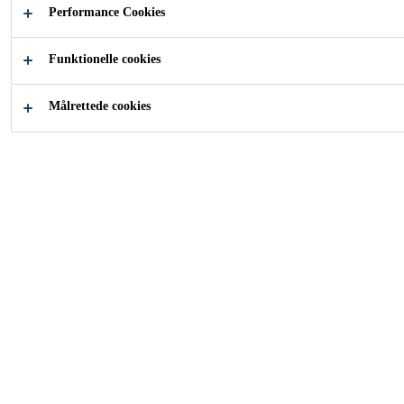
Performance Cookies
2-komponent
Hærder hurtigt
Funktionelle cookies
Målrettede cookies
KONTAKT