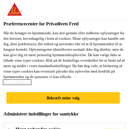
Du er på vej ind på "Sika Danmark", det lader til at du befinder
dig i "USA". Vi har en lokal hjemmeside for dit land.
Præferencecenter for Privatlivets Fred
GÅ TIL SIKA
BLIV PÅ SIKA
VÆLG ET
Byggeri
Skalflex
Skalflex Stolpebeton
USA
DANMARK
LAND
Når du besøger en hjemmeside, kan den gemme eller indhente oplysninger fra
din browser, hovedsagelig i form af cookies. Disse oplysninger kan handle om
dig, dine præferencer, din enhed og anvendes ofte til at få hjemmesiden til at
fungere korrekt. Oplysningerne identificerer normalt ikke dig direkte, men de
Sika Danmark
kan give dig en mere personlig hjemmesideoplevelse. Du kan vælge ikke at
tillade visse typer cookies. Klik på de forskellige overskrifter for at finde ud af
Skalflex
mere og ændre i vores standardindstillinger. Du bør dog vide, at blokering af
visse typer cookies kan eventuelt påvirke din oplevelse med henblik på
hjemmesiden og de tjenester, vi kan tilbyde.
Stolpebeton
Mere information
Beton til ikke belastede konstruktioner
Bekræft mine valg
udendørs
Administrer indstillinger for samtykke
Skalflex Stolpebeton er en fabriksfremstillet
tørbeton, bestående af cement og ovntørret