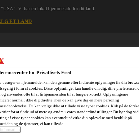
 i "USA". Vi har en lokal hjemmeside for dit land.
LG ET LAND
erencecenter for Privatlivets Fred
u besøger en hjemmeside, kan den gemme eller indhente oplysninger fra din browse
sagelig i form af cookies. Disse oplysninger kan handle om dig, dine præferencer, 
 og anvendes ofte til at få hjemmesiden til at fungere korrekt. Oplysningerne
ri
Dokumenter
Digital værktøjskasse
Referencer
Bære
ificerer normalt ikke dig direkte, men de kan give dig en mere personlig
esideoplevelse. Du kan vælge ikke at tillade visse typer cookies. Klik på de forske
rifter for at finde ud af mere og ændre i vores standardindstillinger. Du bør dog vide
ring af visse typer cookies kan eventuelt påvirke din oplevelse med henblik på
esiden og de tjenester, vi kan tilbyde.
information