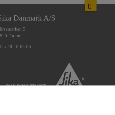
Sika Danmark A/S
irsemarken 5
520 Farum
el.:
48 18 85 85