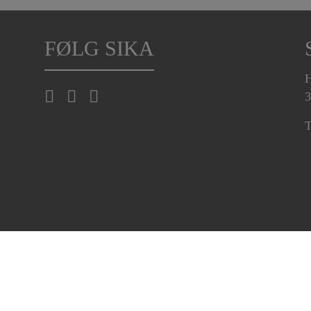
FØLG SIKA
H
3
T