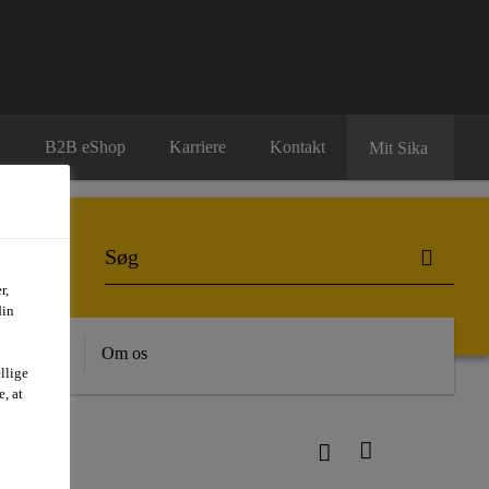
B2B eShop
Karriere
Kontakt
Mit Sika
r,
din
dygtighed
Om os
llige
, at