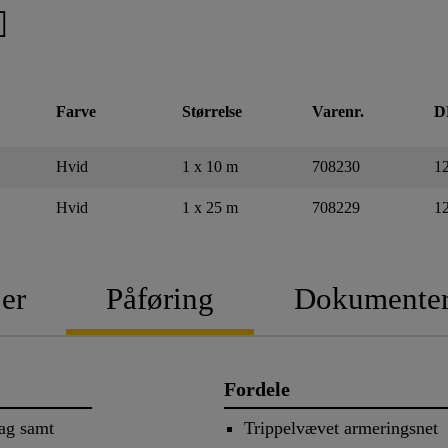
Farve
Størrelse
Varenr.
D
Hvid
1 x 10 m
708230
1
Hvid
1 x 25 m
708229
1
er
Påføring
Dokumente
Fordele
lag samt
Trippelvævet armeringsnet