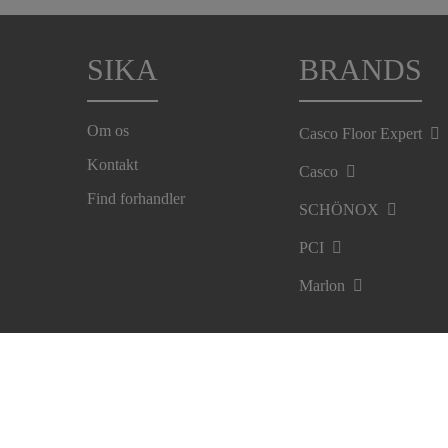
SIKA
BRANDS
Om os
Casco Floor Expert
Kontakt
Casco
Find forhandler
SCHÖNOX
PCI
Marlon