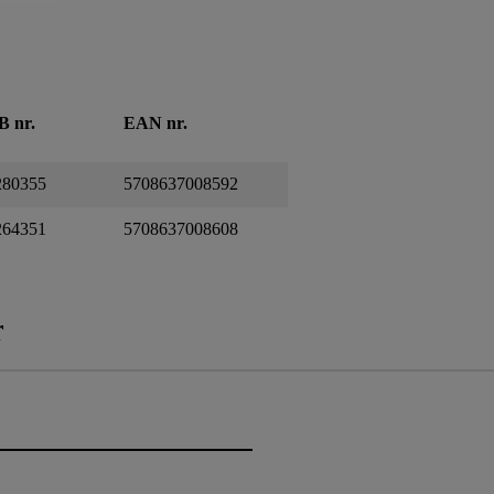
B nr.
EAN nr.
280355
5708637008592
264351
5708637008608
r