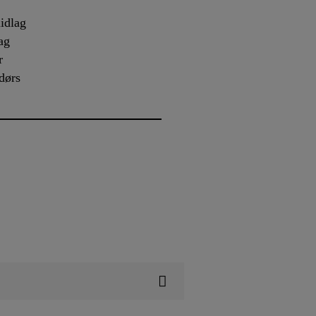
lidlag
ag
r
dørs