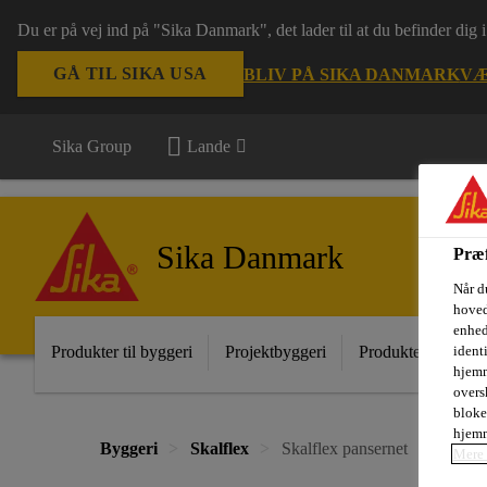
Du er på vej ind på "Sika Danmark", det lader til at du befinder dig
GÅ TIL SIKA USA
BLIV PÅ SIKA DANMARK
VÆ
Sika Group
Lande
Sika Danmark
Præf
Når d
hoved
enhed
Produkter til byggeri
Projektbyggeri
Produkter til indust
ident
hjemm
oversk
bloke
hjemm
Byggeri
Skalflex
Skalflex pansernet
Mere 