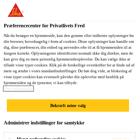
Du er på vej ind på "Sika Danmark", det lader til at du befinder
dig i "USA". Vi har en lokal hjemmeside for dit land.
Præferencecenter for Privatlivets Fred
GÅ TIL SIKA
BLIV PÅ SIKA
VÆLG ET
Byggeri
Skalflex
Skalflex Gulvspartel Fiber
USA
DANMARK
LAND
Når du besøger en hjemmeside, kan den gemme eller indhente oplysninger fra
din browser, hovedsagelig i form af cookies. Disse oplysninger kan handle om
dig, dine præferencer, din enhed og anvendes ofte til at få hjemmesiden til at
fungere korrekt. Oplysningerne identificerer normalt ikke dig direkte, men de
Sika Danmark
kan give dig en mere personlig hjemmesideoplevelse. Du kan vælge ikke at
tillade visse typer cookies. Klik på de forskellige overskrifter for at finde ud af
Skalflex
mere og ændre i vores standardindstillinger. Du bør dog vide, at blokering af
visse typer cookies kan eventuelt påvirke din oplevelse med henblik på
hjemmesiden og de tjenester, vi kan tilbyde.
Gulvspartel Fiber
Mere information
Fleksibel og hurtighærdende flydespartel
Bekræft mine valg
til særlige underlag
Administrer indstillinger for samtykke
Skalflex Gulvspartel Fiber er en hurtighærdende,
cementbaseret, fiberforstærket og