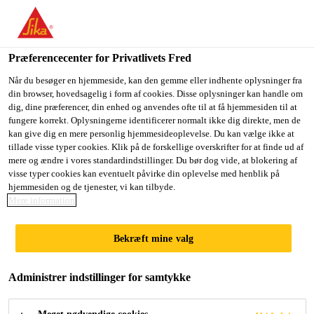
Du er på vej ind på "Sika Danmark", det lader til at du befinder
dig i "USA". Vi har en lokal hjemmeside for dit land.
Præferencecenter for Privatlivets Fred
GÅ TIL SIKA
BLIV PÅ SIKA
VÆLG ET
Byggeri
Renovere
SikaEmaco® T 1600
USA
DANMARK
LAND
Når du besøger en hjemmeside, kan den gemme eller indhente oplysninger fra
din browser, hovedsagelig i form af cookies. Disse oplysninger kan handle om
dig, dine præferencer, din enhed og anvendes ofte til at få hjemmesiden til at
fungere korrekt. Oplysningerne identificerer normalt ikke dig direkte, men de
Sika Danmark
kan give dig en mere personlig hjemmesideoplevelse. Du kan vælge ikke at
tillade visse typer cookies. Klik på de forskellige overskrifter for at finde ud af
SikaEmaco® T
mere og ændre i vores standardindstillinger. Du bør dog vide, at blokering af
visse typer cookies kan eventuelt påvirke din oplevelse med henblik på
hjemmesiden og de tjenester, vi kan tilbyde.
1600
Mere information
2-komponent, hurtighærdende,
Bekræft mine valg
fiberforstærket, hybridmørtel til
asfaltreparation på
Administrer indstillinger for samtykke
trafikarealer