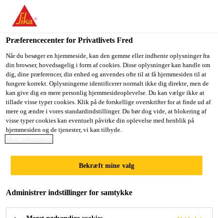
Du er på vej ind på "Sika Danmark", det lader til at du befinder
dig i "USA". Vi har en lokal hjemmeside for dit land.
Præferencecenter for Privatlivets Fred
GÅ TIL SIKA
BLIV PÅ SIKA
VÆLG ET
Byggeri
...
SikaEmaco® S 5400
USA
DANMARK
LAND
Når du besøger en hjemmeside, kan den gemme eller indhente oplysninger fra
din browser, hovedsagelig i form af cookies. Disse oplysninger kan handle om
dig, dine præferencer, din enhed og anvendes ofte til at få hjemmesiden til at
fungere korrekt. Oplysningerne identificerer normalt ikke dig direkte, men de
Sika Danmark
kan give dig en mere personlig hjemmesideoplevelse. Du kan vælge ikke at
tillade visse typer cookies. Klik på de forskellige overskrifter for at finde ud af
SikaEmaco® S
mere og ændre i vores standardindstillinger. Du bør dog vide, at blokering af
visse typer cookies kan eventuelt påvirke din oplevelse med henblik på
hjemmesiden og de tjenester, vi kan tilbyde.
5400
Mere information
(former MEmaco S 5400)
Bekræft mine valg
Svindkompenseret og fiberforstærket
Administrer indstillinger for samtykke
mørtel med høj styrke, til renovering af
betonkonstruktioner. Klasse R4 iht. EN