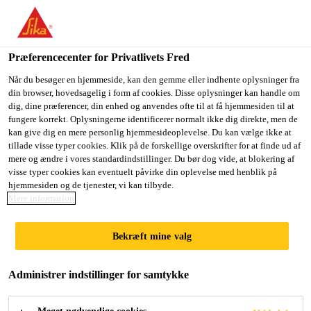
Du er på vej ind på "Sika Danmark", det lader til at du befinder
dig i "USA". Vi har en lokal hjemmeside for dit land.
Præferencecenter for Privatlivets Fred
GÅ TIL SIKA
BLIV PÅ SIKA
VÆLG ET
Byggeri
Renovere
Betonreparation
Sikadur®-31+
USA
DANMARK
LAND
Når du besøger en hjemmeside, kan den gemme eller indhente oplysninger fra
din browser, hovedsagelig i form af cookies. Disse oplysninger kan handle om
dig, dine præferencer, din enhed og anvendes ofte til at få hjemmesiden til at
fungere korrekt. Oplysningerne identificerer normalt ikke dig direkte, men de
Sika Danmark
kan give dig en mere personlig hjemmesideoplevelse. Du kan vælge ikke at
tillade visse typer cookies. Klik på de forskellige overskrifter for at finde ud af
Sikadur®-31+
mere og ændre i vores standardindstillinger. Du bør dog vide, at blokering af
visse typer cookies kan eventuelt påvirke din oplevelse med henblik på
hjemmesiden og de tjenester, vi kan tilbyde.
2-komponent tixotropisk epoxy klæber
Mere information
med lavt VOC
Bekræft mine valg
Sikadur®-31+ er en fugttolerant, tixotropisk, 2-
komponent epoxy klæber og spartelmasse, der også
Administrer indstillinger for samtykke
kan anvendes til strukturel reparation af beton.
Produktet har et meget lavt VOC, og kan anvendes