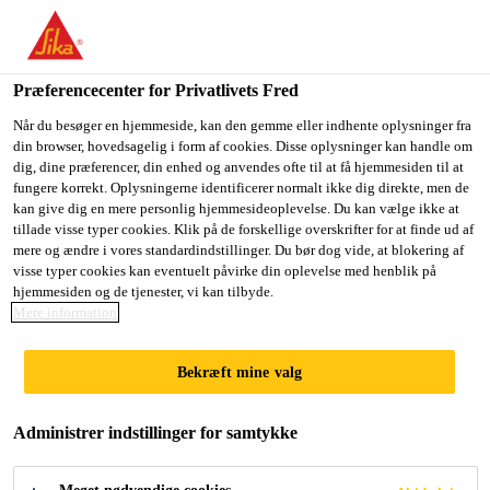
Du er på vej ind på "Sika Danmark", det lader til at du befinder
dig i "USA". Vi har en lokal hjemmeside for dit land.
Præferencecenter for Privatlivets Fred
GÅ TIL SIKA
BLIV PÅ SIKA
VÆLG ET
Byggeri
...
Sika MonoTop®-4012 BE
USA
DANMARK
LAND
Når du besøger en hjemmeside, kan den gemme eller indhente oplysninger fra
din browser, hovedsagelig i form af cookies. Disse oplysninger kan handle om
dig, dine præferencer, din enhed og anvendes ofte til at få hjemmesiden til at
fungere korrekt. Oplysningerne identificerer normalt ikke dig direkte, men de
Sika Danmark
kan give dig en mere personlig hjemmesideoplevelse. Du kan vælge ikke at
tillade visse typer cookies. Klik på de forskellige overskrifter for at finde ud af
Sika
mere og ændre i vores standardindstillinger. Du bør dog vide, at blokering af
visse typer cookies kan eventuelt påvirke din oplevelse med henblik på
hjemmesiden og de tjenester, vi kan tilbyde.
MonoTop®-4012
Mere information
BE
Bekræft mine valg
Cementbaseret R4 betonreparationsmørtel
Administrer indstillinger for samtykke
indeholdende genanvendte materialer