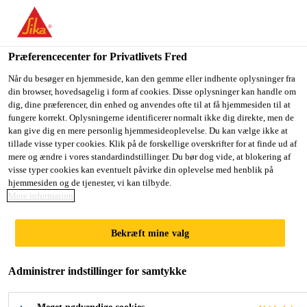
Du er på vej ind på "Sika Danmark", det lader til at du befinder dig
i "USA". Vi har en lokal hjemmeside for dit land.
Præferencecenter for Privatlivets Fred
GÅ TIL SIKA
BLIV PÅ SIKA
VÆLG ET
Byggeri
...
Sika MonoTop®-1010
USA
DANMARK
LAND
Når du besøger en hjemmeside, kan den gemme eller indhente oplysninger fra
din browser, hovedsagelig i form af cookies. Disse oplysninger kan handle om
dig, dine præferencer, din enhed og anvendes ofte til at få hjemmesiden til at
fungere korrekt. Oplysningerne identificerer normalt ikke dig direkte, men de
Sika Danmark
kan give dig en mere personlig hjemmesideoplevelse. Du kan vælge ikke at
tillade visse typer cookies. Klik på de forskellige overskrifter for at finde ud af
Sika
mere og ændre i vores standardindstillinger. Du bør dog vide, at blokering af
visse typer cookies kan eventuelt påvirke din oplevelse med henblik på
hjemmesiden og de tjenester, vi kan tilbyde.
MonoTop®-1010
Mere information
Cementbaseret svummemørtel til
Bekræft mine valg
vedhæftningspriming og korrosionssbeskyttel
af armeringsstål, indeholdende
Administrer indstillinger for samtykke
genanvendte materialer (erstatter Sika