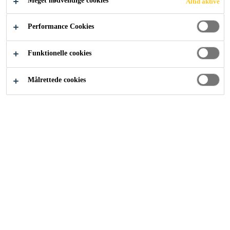
Meget nødvendige cookies
Altid aktive
Performance Cookies
Byggeri
...
Facadeisoleringsberegner
Funktionelle cookies
Målrettede cookies
Få et komplet overblik over hvad du skal
bruge til dit facadeisoleringsprojekt med
Sikas facadeisoleringsberegner
Indtast dine mål og data nedenfor og få et komplet
overblik med blot ét klik!
Beregningen vises på 3 måder:
Download PDF:
Forbrugsberegning, som kan sendes direkte til din