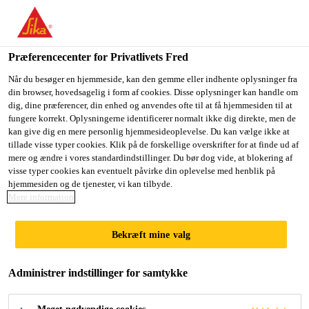
Du er på vej ind på "Sika Danmark", det lader til at du befinder
dig i "USA". Vi har en lokal hjemmeside for dit land.
Præferencecenter for Privatlivets Fred
GÅ TIL SIKA
BLIV PÅ SIKA
VÆLG ET
USA
DANMARK
LAND
Når du besøger en hjemmeside, kan den gemme eller indhente oplysninger fra
din browser, hovedsagelig i form af cookies. Disse oplysninger kan handle om
dig, dine præferencer, din enhed og anvendes ofte til at få hjemmesiden til at
fungere korrekt. Oplysningerne identificerer normalt ikke dig direkte, men de
Sika Danmark
kan give dig en mere personlig hjemmesideoplevelse. Du kan vælge ikke at
tillade visse typer cookies. Klik på de forskellige overskrifter for at finde ud af
mere og ændre i vores standardindstillinger. Du bør dog vide, at blokering af
visse typer cookies kan eventuelt påvirke din oplevelse med henblik på
hjemmesiden og de tjenester, vi kan tilbyde.
Mere information
FACADEISOLER
Bekræft mine valg
INGSBEREGNER
Administrer indstillinger for samtykke