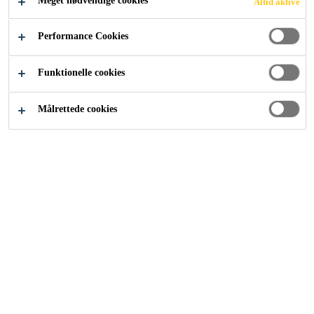
Meget nødvendige cookies
Altid aktive
Performance Cookies
Byggeri
...
Floorjoint
Funktionelle cookies
Målrettede cookies
Konstruktioner er designet med udvidende og
sammentrækkende fuger på passende steder for at tillade
uundgåelige bevægelser. Sammensætningen er vigtig for,
at det overordnede design fungerer korrekt.
Sika leverer et stort udvalg af
elastiske fugemasser
til
tætning og beskyttelse af fuger i vægge og lofter.
Imidlertid skal fugerne i gulvoverflader modstå en masse
forskellige belastninger: Trafik med tunge gaffeltrucks
eller biler, kemisk og mekanisk slid osv. Ofte skal en
gulvforbindelse også være vandtæt for at beskytte