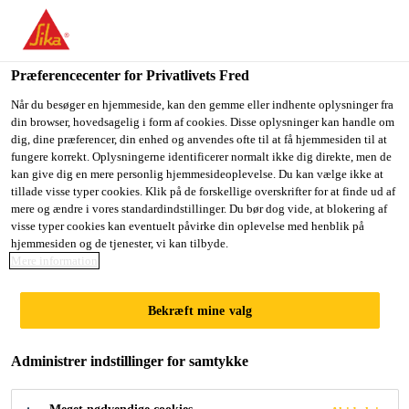
Du er på vej ind på "Sika Danmark", det lader til at du befinder
dig i "USA". Vi har en lokal hjemmeside for dit land.
Præferencecenter for Privatlivets Fred
GÅ TIL SIKA
BLIV PÅ SIKA
VÆLG ET
USA
DANMARK
LAND
Når du besøger en hjemmeside, kan den gemme eller indhente oplysninger fra
din browser, hovedsagelig i form af cookies. Disse oplysninger kan handle om
dig, dine præferencer, din enhed og anvendes ofte til at få hjemmesiden til at
fungere korrekt. Oplysningerne identificerer normalt ikke dig direkte, men de
Sika Danmark
kan give dig en mere personlig hjemmesideoplevelse. Du kan vælge ikke at
tillade visse typer cookies. Klik på de forskellige overskrifter for at finde ud af
mere og ændre i vores standardindstillinger. Du bør dog vide, at blokering af
visse typer cookies kan eventuelt påvirke din oplevelse med henblik på
hjemmesiden og de tjenester, vi kan tilbyde.
Mere information
SIKA®
Bekræft mine valg
FLOORJOINT
Administrer indstillinger for samtykke