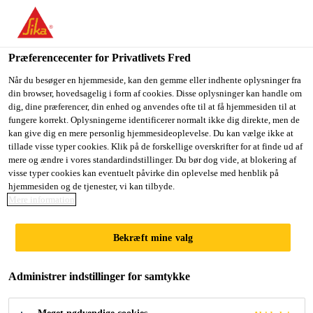
Du er på vej ind på "Sika Danmark", det lader til at du befinder
dig i "USA". Vi har en lokal hjemmeside for dit land.
Præferencecenter for Privatlivets Fred
GÅ TIL SIKA
BLIV PÅ SIKA
VÆLG ET
Byggeri
...
Sikafloor®-320 N
USA
DANMARK
LAND
Når du besøger en hjemmeside, kan den gemme eller indhente oplysninger fra
din browser, hovedsagelig i form af cookies. Disse oplysninger kan handle om
dig, dine præferencer, din enhed og anvendes ofte til at få hjemmesiden til at
fungere korrekt. Oplysningerne identificerer normalt ikke dig direkte, men de
Sika Danmark
kan give dig en mere personlig hjemmesideoplevelse. Du kan vælge ikke at
tillade visse typer cookies. Klik på de forskellige overskrifter for at finde ud af
Sikafloor®-320 N
mere og ændre i vores standardindstillinger. Du bør dog vide, at blokering af
visse typer cookies kan eventuelt påvirke din oplevelse med henblik på
hjemmesiden og de tjenester, vi kan tilbyde.
2-komponent
Mere information
elastisk polyuretanbelægning med lavt
Bekræft mine valg
VOC
Sikafloor®-320 N er en to komponent,
Administrer indstillinger for samtykke
opløsningsmiddelfri, elastisk polyuretan belægning,
der giver en god akustisk