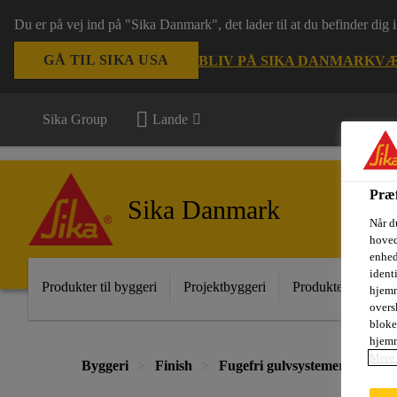
Du er på vej ind på "Sika Danmark", det lader til at du befinder dig
GÅ TIL SIKA USA
BLIV PÅ SIKA DANMARK
VÆ
Sika Group
Lande
Præf
Sika Danmark
Når d
hoved
enhed
ident
Produkter til byggeri
Projektbyggeri
Produkter til indust
hjemm
oversk
bloke
hjemm
Mere 
Byggeri
Finish
Fugefri gulvsystemer til indus