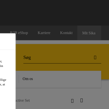
B2B eShop
Karriere
Kontakt
Mit Sika
r,
din
dygtighed
Om os
llige
, at
or® Conductive Set