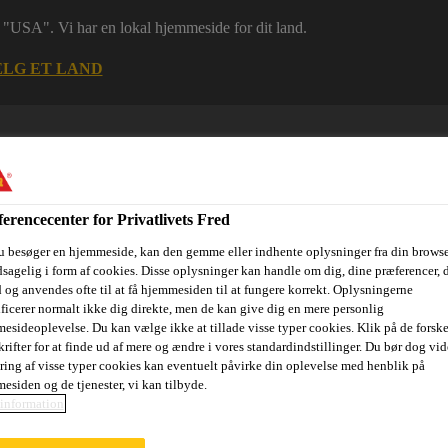
 i "USA". Vi har en lokal hjemmeside for dit land.
LG ET LAND
erencecenter for Privatlivets Fred
u besøger en hjemmeside, kan den gemme eller indhente oplysninger fra din browse
sagelig i form af cookies. Disse oplysninger kan handle om dig, dine præferencer, 
 og anvendes ofte til at få hjemmesiden til at fungere korrekt. Oplysningerne
ificerer normalt ikke dig direkte, men de kan give dig en mere personlig
ri
Dokumenter
Digital værktøjskasse
Referencer
Bære
esideoplevelse. Du kan vælge ikke at tillade visse typer cookies. Klik på de forske
rifter for at finde ud af mere og ændre i vores standardindstillinger. Du bør dog vide
ring af visse typer cookies kan eventuelt påvirke din oplevelse med henblik på
esiden og de tjenester, vi kan tilbyde.
information
tri og boliger, nybyg og renovering
ESD belægning
Sikaflo