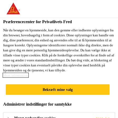
Du er på vej ind på "Sika Danmark", det lader til at du befinder
dig i "USA". Vi har en lokal hjemmeside for dit land.
Præferencecenter for Privatlivets Fred
GÅ TIL SIKA
BLIV PÅ SIKA
VÆLG ET
Byggeri
...
Sikafloor® TC 374
USA
DANMARK
LAND
Når du besøger en hjemmeside, kan den gemme eller indhente oplysninger fra
din browser, hovedsagelig i form af cookies. Disse oplysninger kan handle om
dig, dine præferencer, din enhed og anvendes ofte til at få hjemmesiden til at
fungere korrekt. Oplysningerne identificerer normalt ikke dig direkte, men de
Sika Danmark
kan give dig en mere personlig hjemmesideoplevelse. Du kan vælge ikke at
tillade visse typer cookies. Klik på de forskellige overskrifter for at finde ud af
Sikafloor® TC 374
mere og ændre i vores standardindstillinger. Du bør dog vide, at blokering af
visse typer cookies kan eventuelt påvirke din oplevelse med henblik på
hjemmesiden og de tjenester, vi kan tilbyde.
2-komponent indfarvet epoxy topcoat til
Mere information
P-dæk systemer
Bekræft mine valg
Sikafloor® TC 374 er en 2-komponent indfarvet, let
fleksibel epoxy topcoat med lav viskositet. Den
Administrer indstillinger for samtykke
hærder op til en robust og slidstærk overflade med
glat, blank finish.