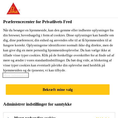
Du er på vej ind på "Sika Danmark", det lader til at du befinder
dig i "USA". Vi har en lokal hjemmeside for dit land.
Præferencecenter for Privatlivets Fred
GÅ TIL SIKA
BLIV PÅ SIKA
VÆLG ET
USA
DANMARK
LAND
Når du besøger en hjemmeside, kan den gemme eller indhente oplysninger fra
din browser, hovedsagelig i form af cookies. Disse oplysninger kan handle om
dig, dine præferencer, din enhed og anvendes ofte til at få hjemmesiden til at
fungere korrekt. Oplysningerne identificerer normalt ikke dig direkte, men de
Sika Danmark
kan give dig en mere personlig hjemmesideoplevelse. Du kan vælge ikke at
tillade visse typer cookies. Klik på de forskellige overskrifter for at finde ud af
mere og ændre i vores standardindstillinger. Du bør dog vide, at blokering af
visse typer cookies kan eventuelt påvirke din oplevelse med henblik på
hjemmesiden og de tjenester, vi kan tilbyde.
Mere information
SIKA
Bekræft mine valg
COMFORTFLOO
Administrer indstillinger for samtykke
R® WHITE