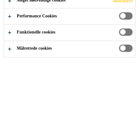
Meget nødvendige cookies
Altid aktive
INSPIRATION
Performance Cookies
Funktionelle cookies
Målrettede cookies
Byggeri
...
Sika ComfortFloor® White Inspiration
White