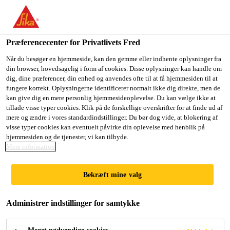
Du er på vej ind på "Sika Danmark", det lader til at du befinder
dig i "USA". Vi har en lokal hjemmeside for dit land.
Præferencecenter for Privatlivets Fred
GÅ TIL SIKA
BLIV PÅ SIKA
VÆLG ET
Byggeri
...
Sika® Ucrete® UD 200 SR
USA
DANMARK
LAND
Når du besøger en hjemmeside, kan den gemme eller indhente oplysninger fra
din browser, hovedsagelig i form af cookies. Disse oplysninger kan handle om
dig, dine præferencer, din enhed og anvendes ofte til at få hjemmesiden til at
fungere korrekt. Oplysningerne identificerer normalt ikke dig direkte, men de
Sika Danmark
kan give dig en mere personlig hjemmesideoplevelse. Du kan vælge ikke at
tillade visse typer cookies. Klik på de forskellige overskrifter for at finde ud af
Sika® Ucrete® UD
mere og ændre i vores standardindstillinger. Du bør dog vide, at blokering af
visse typer cookies kan eventuelt påvirke din oplevelse med henblik på
hjemmesiden og de tjenester, vi kan tilbyde.
200 SR
Mere information
(former Ucrete® UD 200 SR)
Bekræft mine valg
Hygiejnisk, robust polyuretan/cement
Administrer indstillinger for samtykke
hybrid gulvbelægning med god
skridhæmmende effekt