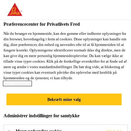
Du er på vej ind på "Sika Danmark", det lader til at du befinder
dig i "USA". Vi har en lokal hjemmeside for dit land.
Præferencecenter for Privatlivets Fred
GÅ TIL SIKA
BLIV PÅ SIKA
VÆLG ET
Byggeri
...
Sika® Ucrete® TC Gloss
USA
DANMARK
LAND
Når du besøger en hjemmeside, kan den gemme eller indhente oplysninger fra
din browser, hovedsagelig i form af cookies. Disse oplysninger kan handle om
dig, dine præferencer, din enhed og anvendes ofte til at få hjemmesiden til at
fungere korrekt. Oplysningerne identificerer normalt ikke dig direkte, men de
Sika Danmark
kan give dig en mere personlig hjemmesideoplevelse. Du kan vælge ikke at
tillade visse typer cookies. Klik på de forskellige overskrifter for at finde ud af
Sika® Ucrete® TC
mere og ændre i vores standardindstillinger. Du bør dog vide, at blokering af
visse typer cookies kan eventuelt påvirke din oplevelse med henblik på
hjemmesiden og de tjenester, vi kan tilbyde.
Gloss
Mere information
(former Ucrete® TC Gloss)
Bekræft mine valg
Robust, blank topcoat med god kemisk
Administrer indstillinger for samtykke
resistens