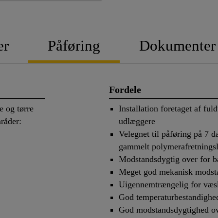
er
Påføring
Dokumenter
Fordele
 og tørre
Installation foretaget af fu
råder:
udlæggere
Velegnet til påføring på 7 
gammelt polymerafretnings
Modstandsdygtig over for b
Meget god mekanisk modst
Uigennemtrængelig for væs
God temperaturbestandighe
God modstandsdygtighed ove