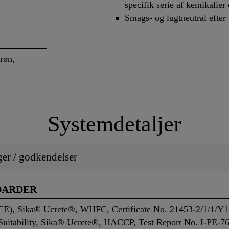
specifik serie af kemikalier
Smags- og lugtneutral efter
røn,
Systemdetaljer
ger / godkendelser
DARDER
HCE), Sika® Ucrete®, WHFC, Certificate No. 21453-2/1/1/Y1
 Suitability, Sika® Ucrete®, HACCP, Test Report No. I-PE