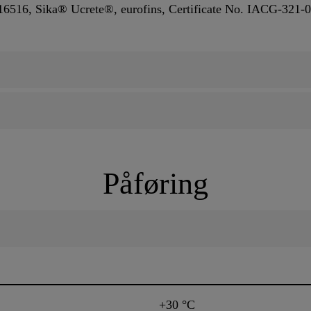
16516, Sika® Ucrete®, eurofins, Certificate No. IACG-321-
Påføring
+30 °C