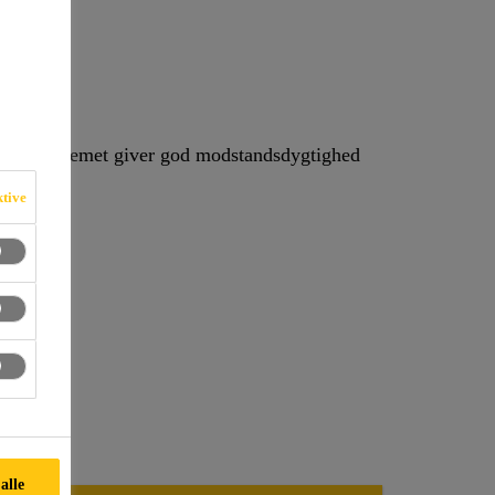
er. Systemet giver god modstandsdygtighed
ktive
alle