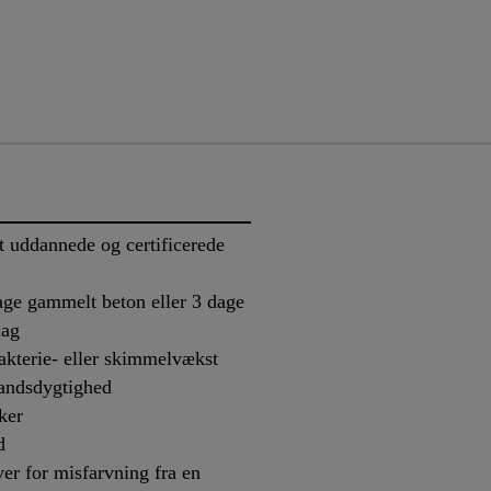
ldt uddannede og certificerede
dage gammelt beton eller 3 dage
lag
akterie- eller skimmelvækst
andsdygtighed
ker
d
r for misfarvning fra en