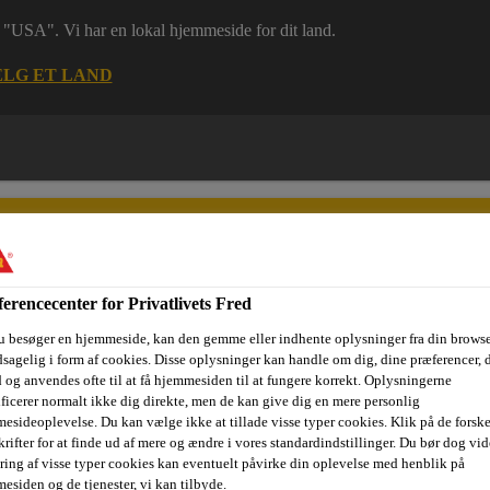
 i "USA". Vi har en lokal hjemmeside for dit land.
LG ET LAND
erencecenter for Privatlivets Fred
u besøger en hjemmeside, kan den gemme eller indhente oplysninger fra din browse
ri
Dokumenter
Digital værktøjskasse
Referencer
Bære
sagelig i form af cookies. Disse oplysninger kan handle om dig, dine præferencer, 
 og anvendes ofte til at få hjemmesiden til at fungere korrekt. Oplysningerne
ificerer normalt ikke dig direkte, men de kan give dig en mere personlig
esideoplevelse. Du kan vælge ikke at tillade visse typer cookies. Klik på de forske
rifter for at finde ud af mere og ændre i vores standardindstillinger. Du bør dog vide
tri og boliger, nybyg og renovering
Sika Ucrete
Sika® Ucr
ring af visse typer cookies kan eventuelt påvirke din oplevelse med henblik på
esiden og de tjenester, vi kan tilbyde.