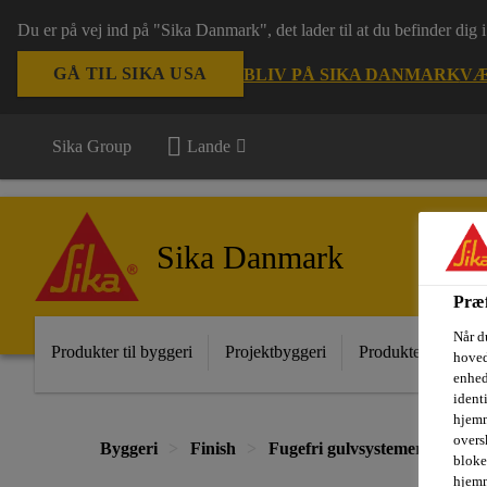
Du er på vej ind på "Sika Danmark", det lader til at du befinder dig
GÅ TIL SIKA USA
BLIV PÅ SIKA DANMARK
VÆ
Sika Group
Lande
Sika Danmark
Præf
Når d
Produkter til byggeri
Projektbyggeri
Produkter til indust
hoved
enhed
ident
hjemm
oversk
Byggeri
Finish
Fugefri gulvsystemer til indus
bloke
hjemm