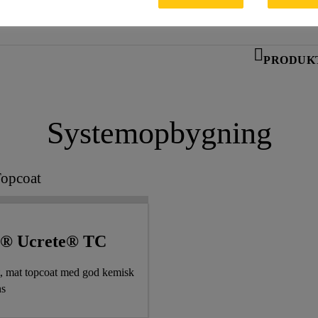
PRODUK
Systemopbygning
opcoat
a® Ucrete® TC
, mat topcoat med god kemisk
ns