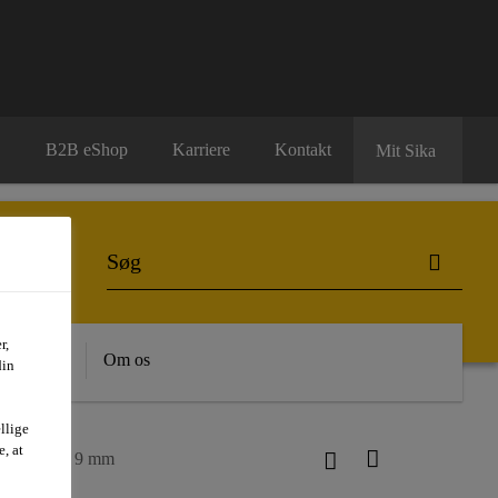
B2B eShop
Karriere
Kontakt
Mit Sika
r,
dygtighed
Om os
din
llige
, at
ete® DP30 9 mm