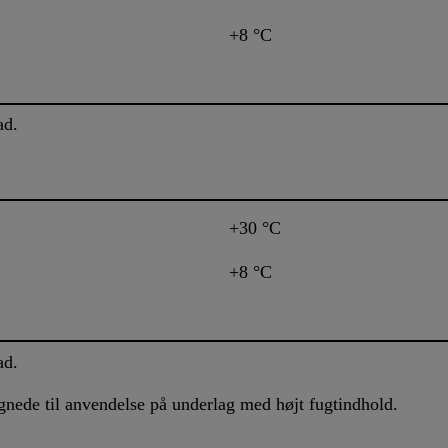
+8 °C
ad.
+30 °C
+8 °C
ad.
ede til anvendelse på underlag med højt fugtindhold.