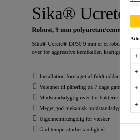
Mere 
Sika® Ucrete
Robust, 9 mm polyuretan/cement hyb
Admi
Sika® Ucrete® DP30 9 mm er et robust polyur
over for aggressive kemikalier, kraftige stød og
Installation foretaget af fuldt uddannede og
Velegnet til påføring på 7 dage gammelt be
Modstandsdygtig over for bakterie- eller s
Meget god mekanisk modstandsdygtighed
Uigennemtrængelig for væsker
God temperaturbestandighed