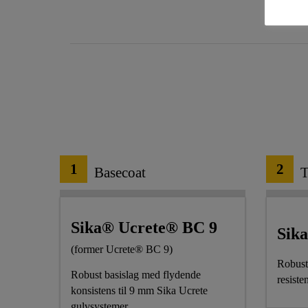
1
2
Basecoat
T
Sika® Ucrete® BC 9
Sik
(former Ucrete® BC 9)
Robust
Robust basislag med flydende
resiste
konsistens til 9 mm Sika Ucrete
gulvsystemer