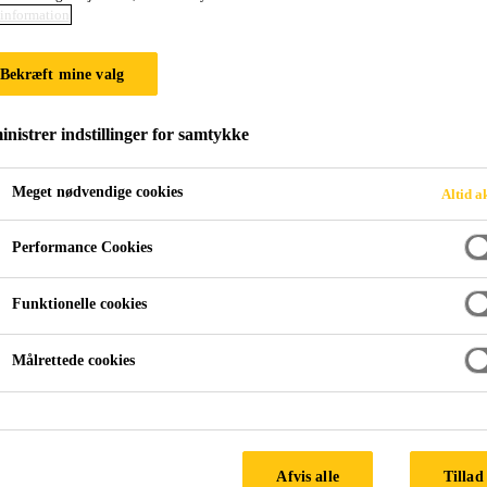
information
® DP30 9 mm
Bekræft mine valg
rid gulvsystem med skridhæmmende egenskaber
nistrer indstillinger for samtykke
etan/cement hybrid gulvsystem med skridhæmmende egenskab
 høje temperaturer.
Meget nødvendige cookies
Altid a
Performance Cookies
 certificerede udlæggere
ton eller 3 dage gammelt polymerafretningslag
Funktionelle cookies
kimmelvækst
Målrettede cookies
Afvis alle
Tillad 