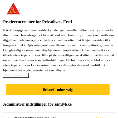
Du er på vej ind på "Sika Danmark", det lader til at du befinder
dig i "USA". Vi har en lokal hjemmeside for dit land.
Præferencecenter for Privatlivets Fred
GÅ TIL SIKA
BLIV PÅ SIKA
VÆLG ET
Byggeri
...
Sika® Ucrete® Accelerator
USA
DANMARK
LAND
Når du besøger en hjemmeside, kan den gemme eller indhente oplysninger fra
din browser, hovedsagelig i form af cookies. Disse oplysninger kan handle om
dig, dine præferencer, din enhed og anvendes ofte til at få hjemmesiden til at
fungere korrekt. Oplysningerne identificerer normalt ikke dig direkte, men de
Sika Danmark
kan give dig en mere personlig hjemmesideoplevelse. Du kan vælge ikke at
tillade visse typer cookies. Klik på de forskellige overskrifter for at finde ud af
Sika® Ucrete®
mere og ændre i vores standardindstillinger. Du bør dog vide, at blokering af
visse typer cookies kan eventuelt påvirke din oplevelse med henblik på
hjemmesiden og de tjenester, vi kan tilbyde.
Accelerator
Mere information
(former Ucrete® Accelerator)
Bekræft mine valg
Hurtighærdende additiv til Sika® Ucrete®
Administrer indstillinger for samtykke
gulvsystemer