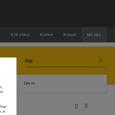
B2B eShop
Karriere
Kontakt
Mit Sika
dygtighed
Om os
r,
din
llige
, at