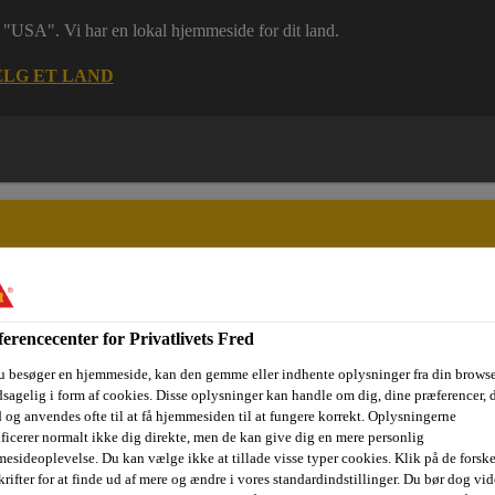
 i "USA". Vi har en lokal hjemmeside for dit land.
LG ET LAND
erencecenter for Privatlivets Fred
ri
Dokumenter
Digital værktøjskasse
Referencer
Bære
u besøger en hjemmeside, kan den gemme eller indhente oplysninger fra din browse
sagelig i form af cookies. Disse oplysninger kan handle om dig, dine præferencer, 
 og anvendes ofte til at få hjemmesiden til at fungere korrekt. Oplysningerne
ificerer normalt ikke dig direkte, men de kan give dig en mere personlig
Fugeskum
Sika Boom®-562 Foam Fix Plus
esideoplevelse. Du kan vælge ikke at tillade visse typer cookies. Klik på de forske
rifter for at finde ud af mere og ændre i vores standardindstillinger. Du bør dog vide