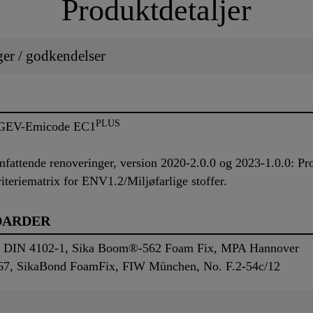
Produktdetaljer
ger / godkendelser
PLUS
n GEV-Emicode EC1
ttende renoveringer, version 2020-2.0.0 og 2023-1.0.0: Prod
kriteriematrix for ENV1.2/Miljøfarlige stoffer.
DARDER
tion DIN 4102-1, Sika Boom®-562 Foam Fix, MPA Hannover
667, SikaBond FoamFix, FIW München, No. F.2-54c/12