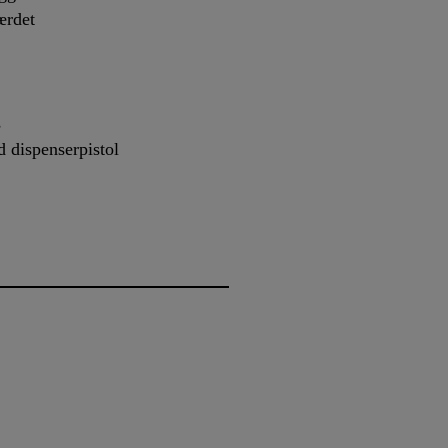
ærdet
s
 dispenserpistol