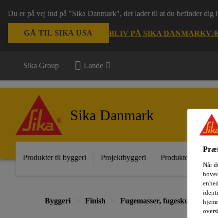
Du er på vej ind på "Sika Danmark", det lader til at du befinder dig
GÅ TIL SIKA USA
BLIV PÅ SIKA DANMARK
VÆ
Sika Group
Lande
Sika Danmark
Præf
Produkter til byggeri
Projektbyggeri
Produkter til indust
Når d
hoved
enhed
ident
Byggeri
Finish
Fugemasser, fugeskum og lim
hjemm
oversk