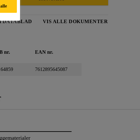
alle
TDATABLAD
VIS ALLE DOKUMENTER
B nr.
EAN nr.
164859
7612895645087
r
ggematerialer