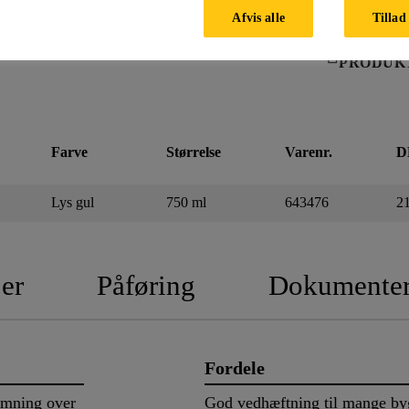
Afvis alle
Tillad 
PRODUK
Farve
Størrelse
Varenr.
D
Lys gul
750 ml
643476
2
er
Påføring
Dokumente
Fordele
limning over
God vedhæftning til mange by