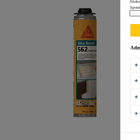
bloke
hjemm
Mere 
Admi