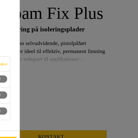
Foam Fix Plus
il påføring på isoleringsplader
yurethan selvudvidende, pistolpåført
. Den er ideel til effektiv, permanent limning
 Plus er velegnet til applikationer
ktive
r at rådne, og er fugtbestandigt, når den er
KONTAKT