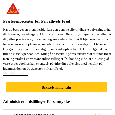
Du er på vej ind på "Sika Danmark", det lader til at du befinder
dig i "USA". Vi har en lokal hjemmeside for dit land.
Præferencecenter for Privatlivets Fred
GÅ TIL SIKA
BLIV PÅ SIKA
VÆLG ET
Byggeri
...
Sika Boom®-461 Top
USA
DANMARK
LAND
Når du besøger en hjemmeside, kan den gemme eller indhente oplysninger fra
din browser, hovedsagelig i form af cookies. Disse oplysninger kan handle om
dig, dine præferencer, din enhed og anvendes ofte til at få hjemmesiden til at
fungere korrekt. Oplysningerne identificerer normalt ikke dig direkte, men de
Sika Danmark
kan give dig en mere personlig hjemmesideoplevelse. Du kan vælge ikke at
tillade visse typer cookies. Klik på de forskellige overskrifter for at finde ud af
Sika Boom®-461
mere og ændre i vores standardindstillinger. Du bør dog vide, at blokering af
visse typer cookies kan eventuelt påvirke din oplevelse med henblik på
hjemmesiden og de tjenester, vi kan tilbyde.
Top
Mere information
Isocyanatfri STP-skum til påføring med
Bekræft mine valg
pistol eller dyse
Administrer indstillinger for samtykke
Sika Boom®-461 Top er en hvid, 1-komponent,
ekspanderende skum baseret på silanterminerede