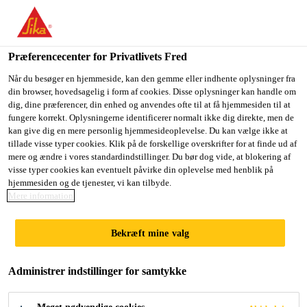
Du er på vej ind på "Sika Danmark", det lader til at du befinder
dig i "USA". Vi har en lokal hjemmeside for dit land.
Præferencecenter for Privatlivets Fred
GÅ TIL SIKA
BLIV PÅ SIKA
VÆLG ET
Byggeri
...
Sika Boom®-157 All Seasons
USA
DANMARK
LAND
Når du besøger en hjemmeside, kan den gemme eller indhente oplysninger fra
din browser, hovedsagelig i form af cookies. Disse oplysninger kan handle om
dig, dine præferencer, din enhed og anvendes ofte til at få hjemmesiden til at
fungere korrekt. Oplysningerne identificerer normalt ikke dig direkte, men de
Sika Danmark
kan give dig en mere personlig hjemmesideoplevelse. Du kan vælge ikke at
tillade visse typer cookies. Klik på de forskellige overskrifter for at finde ud af
Sika Boom®-157
mere og ændre i vores standardindstillinger. Du bør dog vide, at blokering af
visse typer cookies kan eventuelt påvirke din oplevelse med henblik på
hjemmesiden og de tjenester, vi kan tilbyde.
All Seasons
Mere information
Ekspanderende dysepåført klorparafinfri
Bekræft mine valg
helårs polyurethanskum
Administrer indstillinger for samtykke
Sika Boom®-157 All Seasons er en 1-komponent
dysepåført ekspanderende polyuretanskum, der kan