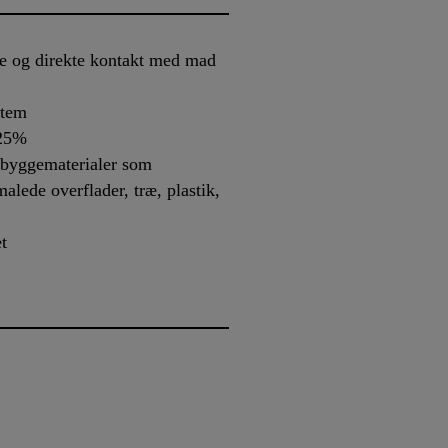
ekte og direkte kontakt med mad
stem
 25%
 byggematerialer som
malede overflader, træ, plastik,
et