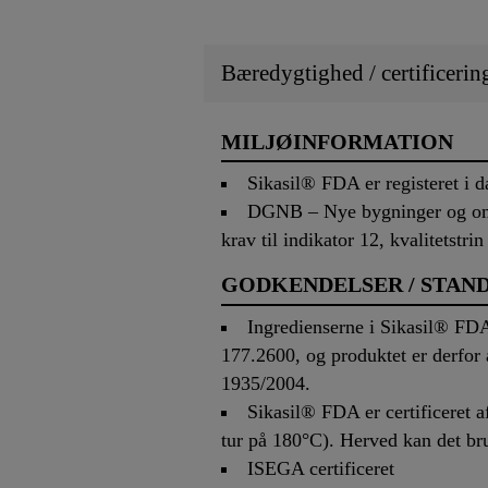
Bæredygtighed / certificerin
MILJØINFORMATION
Sikasil® FDA er registeret i 
DGNB – Nye bygninger og omfa
krav til indikator 12, kvalitetstri
GODKENDELSER / STAN
Ingredienserne i Sikasil® FDA
177.2600, og produktet er derfor a
1935/2004.
Sikasil® FDA er certificeret a
tur på 180°C). Herved kan det br
ISEGA certificeret