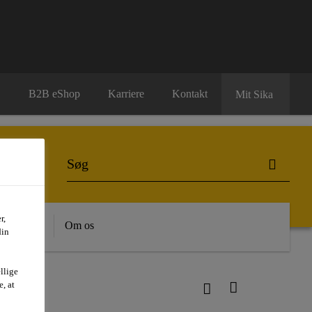
B2B eShop
Karriere
Kontakt
Mit Sika
r,
dygtighed
Om os
din
llige
, at