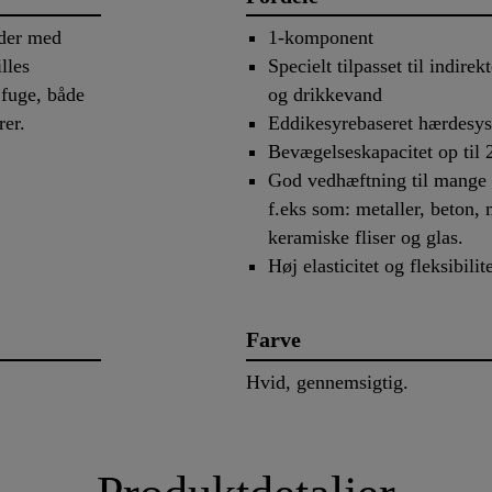
åder med
1-komponent
lles
Specielt tilpasset til indir
 fuge, både
og drikkevand
rer.
Eddikesyrebaseret hærdesy
Bevægelseskapacitet op til
God vedhæftning til mange
f.eks som: metaller, beton, 
keramiske fliser og glas.
Høj elasticitet og fleksibilit
Farve
Hvid, gennemsigtig.