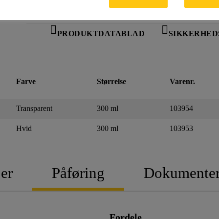
PRODUKTDATABLAD
SIKKERHED
Farve
Størrelse
Varenr.
Transparent
300 ml
103954
Hvid
300 ml
103953
er
Påføring
Dokumente
Fordele