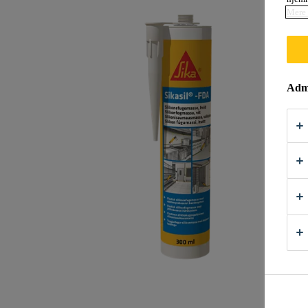
Mere 
Admi