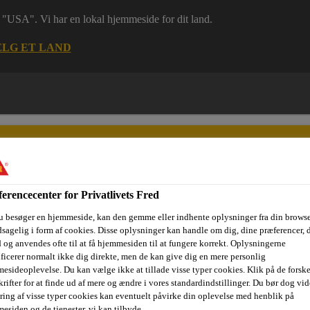
 i "USA". Vi har en lokal hjemmeside for dit land.
LG ET LAND
erencecenter for Privatlivets Fred
u besøger en hjemmeside, kan den gemme eller indhente oplysninger fra din browse
ri
Dokumenter
Digital værktøjskasse
Referencer
Bære
sagelig i form af cookies. Disse oplysninger kan handle om dig, dine præferencer, 
 og anvendes ofte til at få hjemmesiden til at fungere korrekt. Oplysningerne
ificerer normalt ikke dig direkte, men de kan give dig en mere personlig
esideoplevelse. Du kan vælge ikke at tillade visse typer cookies. Klik på de forske
rifter for at finde ud af mere og ændre i vores standardindstillinger. Du bør dog vide
Fugemasse og fugeskum
Sikasil® FDA
ring af visse typer cookies kan eventuelt påvirke din oplevelse med henblik på
esiden og de tjenester, vi kan tilbyde.