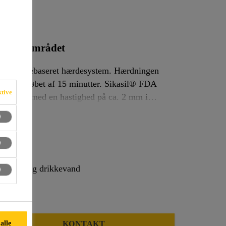
ødevareområdet
eddikesyrebaseret hærdesystem. Hærdningen
e sker i løbet af 15 minutter. Sikasil® FDA
ktive
dybder, med en hastighed på ca. 2 mm i
25% af den oprindelige fugebredde. Sikasil®
l® FDA kan ikke overmales.
 med mad og drikkevand
alle
KONTAKT