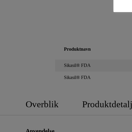
Produktnavn
Sikasil® FDA
Sikasil® FDA
Overblik
Produktdetalj
Anvendelse