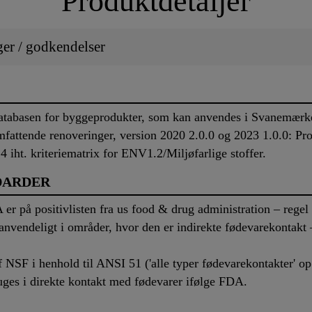
Produktdetaljer
ger / godkendelser
databasen for byggeprodukter, som kan anvendes i Svanemærke
ttende renoveringer, version 2020 2.0.0 og 2023 1.0.0: Pro
n 4 iht. kriteriematrix for ENV1.2/Miljøfarlige stoffer.
DARDER
 er på positivlisten fra us food & drug administration – rege
nvendeligt i områder, hvor den er indirekte fødevarekontakt – 
f NSF i henhold til ANSI 51 ('alle typer fødevarekontakter' o
uges i direkte kontakt med fødevarer ifølge FDA.