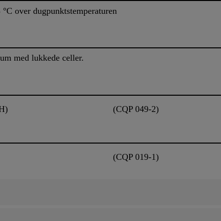
3 °C over dugpunktstemperaturen
kum med lukkede celler.
H)
(CQP 049-2)
(CQP 019-1)