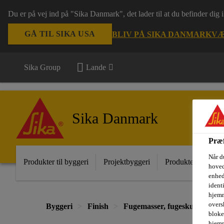
Du er på vej ind på "Sika Danmark", det lader til at du befinder dig
GÅ TIL SIKA USA
BLIV PÅ SIKA DANMARK
VÆ
Sika Group
Lande
Sika Danmark
Præf
Når d
Produkter til byggeri
Projektbyggeri
Produkter til indust
hoved
enhed
ident
hjemm
oversk
Byggeri
Finish
Fugemasser, fugeskum og lim
bloke
hjemm