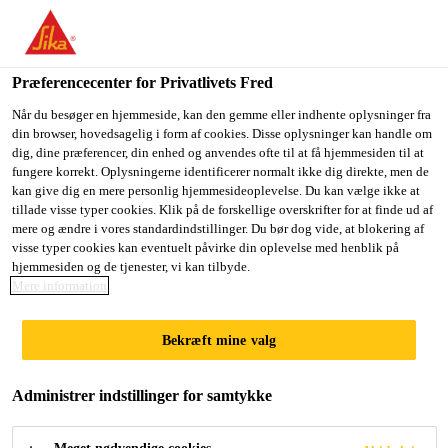
Du er på vej ind på "Sika Danmark", det lader til at du befinder
dig i "USA". Vi har en lokal hjemmeside for dit land.
Præferencecenter for Privatlivets Fred
GÅ TIL SIKA
BLIV PÅ SIKA
VÆLG ET
Byggeri
...
Sikaflex®-403 Tank & Silo
USA
DANMARK
LAND
Når du besøger en hjemmeside, kan den gemme eller indhente oplysninger fra
din browser, hovedsagelig i form af cookies. Disse oplysninger kan handle om
dig, dine præferencer, din enhed og anvendes ofte til at få hjemmesiden til at
fungere korrekt. Oplysningerne identificerer normalt ikke dig direkte, men de
Sika Danmark
kan give dig en mere personlig hjemmesideoplevelse. Du kan vælge ikke at
tillade visse typer cookies. Klik på de forskellige overskrifter for at finde ud af
Sikaflex®-403
mere og ændre i vores standardindstillinger. Du bør dog vide, at blokering af
visse typer cookies kan eventuelt påvirke din oplevelse med henblik på
hjemmesiden og de tjenester, vi kan tilbyde.
Tank & Silo
Mere information
Polyurethanbaseret elastik fuge til tank-
Bekræft mine valg
og siloforsegling
Administrer indstillinger for samtykke
Sikaflex®-403 Tank & Silo er en 1-komponent,
fugthærdende, elastisk polyurethanforsegling, der er