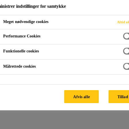
PCI® Nanosil
nistrer indstillinger for samtykke
Meget nødvendige cookies
Altid a
Elastisk fugemasse til ude og inde
Performance Cookies
Elastisk, med mulighed for op til 20 % bevægelses
Funktionelle cookies
UV-bestandig og langtidsholdbar, også ved anvend
Målrettede cookies
Indeholder fungicid
Afvis alle
Tillad 
PRODUK