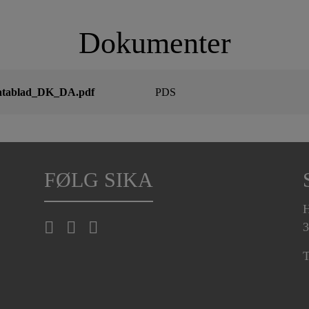
Dokumenter
atablad_DK_DA.pdf
PDS
FØLG SIKA
H
3
T