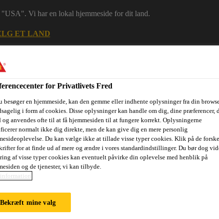
 i "USA". Vi har en lokal hjemmeside for dit land.
LG ET LAND
erencecenter for Privatlivets Fred
u besøger en hjemmeside, kan den gemme eller indhente oplysninger fra din browse
sagelig i form af cookies. Disse oplysninger kan handle om dig, dine præferencer, 
 og anvendes ofte til at få hjemmesiden til at fungere korrekt. Oplysningerne
ificerer normalt ikke dig direkte, men de kan give dig en mere personlig
esideoplevelse. Du kan vælge ikke at tillade visse typer cookies. Klik på de forske
rifter for at finde ud af mere og ændre i vores standardindstillinger. Du bør dog vide
ring af visse typer cookies kan eventuelt påvirke din oplevelse med henblik på
ri
Dokumenter
Digital værktøjskasse
Referencer
Bære
esiden og de tjenester, vi kan tilbyde.
information
anosil
Bekræft mine valg