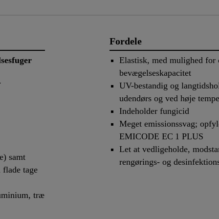
Fordele
lsesfuger
Elastisk, med mulighed for 
bevægelseskapacitet
.
UV-bestandig og langtidsho
udendørs og ved høje tempe
Indeholder fungicid
Meget emissionssvag; opfyl
EMICODE EC 1 PLUS
Let at vedligeholde, modsta
e) samt
rengørings- og desinfektion
 flade tage
luminium, træ