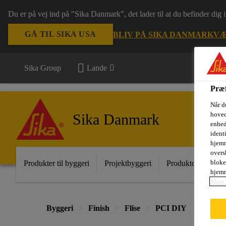
Du er på vej ind på "Sika Danmark", det lader til at du befinder dig
GÅ TIL SIKA USA
BLIV PÅ SIKA DANMARK
VÆ
Sika Group
Lande
Præf
Når d
hoved
Sika Danmark
enhed
ident
hjemm
oversk
bloke
Produkter til byggeri
Projektbyggeri
Produkter til indust
hjemm
Mere 
Byggeri
Finish
Flise
PCI DIY
PCI® N