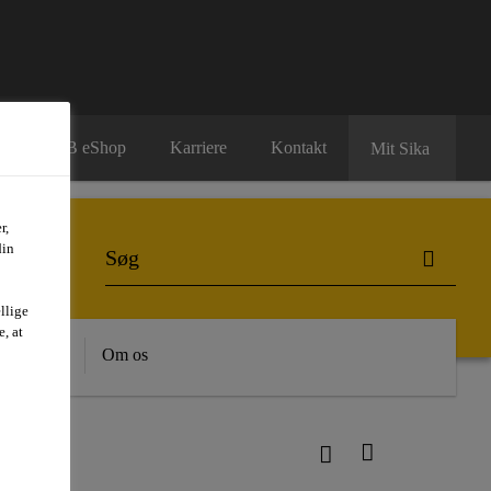
B2B eShop
Karriere
Kontakt
Mit Sika
r,
din
llige
, at
dygtighed
Om os