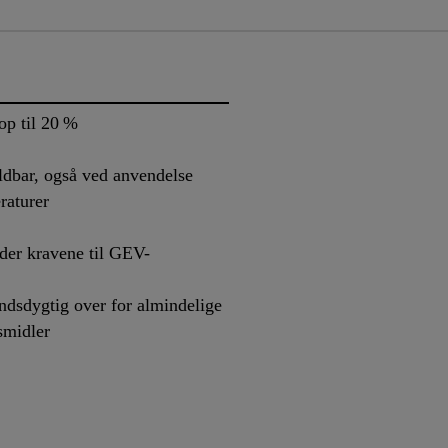
op til 20 %
ldbar, også ved anvendelse
raturer
der kravene til GEV-
ndsdygtig over for almindelige
smidler