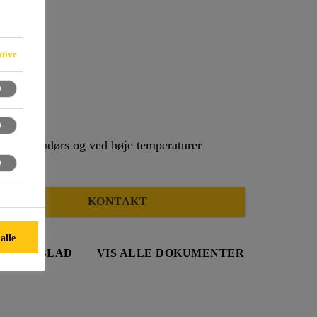
ktive
kapacitet
else udendørs og ved høje temperaturer
KONTAKT
alle
TDATABLAD
VIS ALLE DOKUMENTER