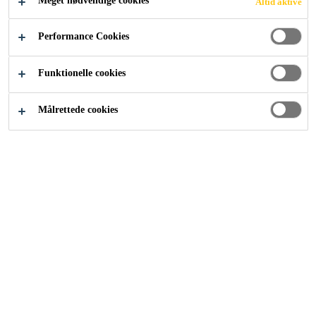
Meget nødvendige cookies
Altid aktive
FLYTTER IND
Performance Cookies
Funktionelle cookies
Målrettede cookies
Nyheder
Casco Floor Expert og Casco flytter ind hos Sika