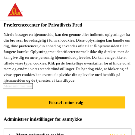
Du er på vej ind på "Sika Danmark", det lader til at du befinder
dig i "USA". Vi har en lokal hjemmeside for dit land.
Præferencecenter for Privatlivets Fred
GÅ TIL SIKA
BLIV PÅ SIKA
VÆLG ET
USA
DANMARK
LAND
Når du besøger en hjemmeside, kan den gemme eller indhente oplysninger fra
din browser, hovedsagelig i form af cookies. Disse oplysninger kan handle om
dig, dine præferencer, din enhed og anvendes ofte til at få hjemmesiden til at
fungere korrekt. Oplysningerne identificerer normalt ikke dig direkte, men de
Sika Danmark
kan give dig en mere personlig hjemmesideoplevelse. Du kan vælge ikke at
tillade visse typer cookies. Klik på de forskellige overskrifter for at finde ud af
mere og ændre i vores standardindstillinger. Du bør dog vide, at blokering af
visse typer cookies kan eventuelt påvirke din oplevelse med henblik på
hjemmesiden og de tjenester, vi kan tilbyde.
Mere information
CASCO OG
Bekræft mine valg
CASCO FLOOR
Administrer indstillinger for samtykke
EXPERT