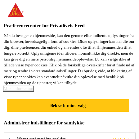
Du er på vej ind på "Sika Danmark", det lader til at du befinder
dig i "USA". Vi har en lokal hjemmeside for dit land.
Præferencecenter for Privatlivets Fred
GÅ TIL SIKA
BLIV PÅ SIKA
VÆLG ET
USA
DANMARK
LAND
Når du besøger en hjemmeside, kan den gemme eller indhente oplysninger fra
din browser, hovedsagelig i form af cookies. Disse oplysninger kan handle om
dig, dine præferencer, din enhed og anvendes ofte til at få hjemmesiden til at
fungere korrekt. Oplysningerne identificerer normalt ikke dig direkte, men de
Sika Danmark
kan give dig en mere personlig hjemmesideoplevelse. Du kan vælge ikke at
tillade visse typer cookies. Klik på de forskellige overskrifter for at finde ud af
mere og ændre i vores standardindstillinger. Du bør dog vide, at blokering af
visse typer cookies kan eventuelt påvirke din oplevelse med henblik på
hjemmesiden og de tjenester, vi kan tilbyde.
FAVORIT
Mere information
PRODUKTER
Bekræft mine valg
Administrer indstillinger for samtykke