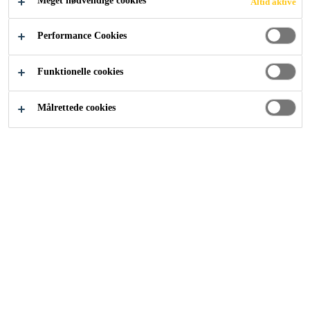
Meget nødvendige cookies
Altid aktive
Performance Cookies
Funktionelle cookies
Tags
Navn
Beskrivelse
Målrettede cookies
Ingen data
SIKA
Om os
Kontakt
Find forhandler
BRANDS