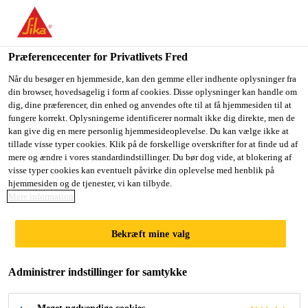
Du er på vej ind på "Sika Danmark", det lader til at du befinder
dig i "USA". Vi har en lokal hjemmeside for dit land.
Præferencecenter for Privatlivets Fred
GÅ TIL SIKA
BLIV PÅ SIKA
VÆLG ET
USA
DANMARK
LAND
Når du besøger en hjemmeside, kan den gemme eller indhente oplysninger fra
din browser, hovedsagelig i form af cookies. Disse oplysninger kan handle om
dig, dine præferencer, din enhed og anvendes ofte til at få hjemmesiden til at
fungere korrekt. Oplysningerne identificerer normalt ikke dig direkte, men de
Sika Danmark
kan give dig en mere personlig hjemmesideoplevelse. Du kan vælge ikke at
tillade visse typer cookies. Klik på de forskellige overskrifter for at finde ud af
mere og ændre i vores standardindstillinger. Du bør dog vide, at blokering af
visse typer cookies kan eventuelt påvirke din oplevelse med henblik på
hjemmesiden og de tjenester, vi kan tilbyde.
PC/PMMA-
Mere information
LIMNING
Bekræft mine valg
Administrer indstillinger for samtykke