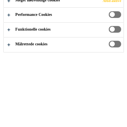
Meget nødvendige cookies
Altid aktive
Industri
...
PC/PMMA-limning
Performance Cookies
Funktionelle cookies
Målrettede cookies
Der findes forskellige plastdele på
køretøjer, fx ved:
Byggemaskiner
Specialkøretøjer (grænsekontrol, politi)
Letvægtskøretøjer
Racerbiler
De anvendte materialer er typisk PMMA
(polymetylmetakrylat) og PC (polykarbonat). I