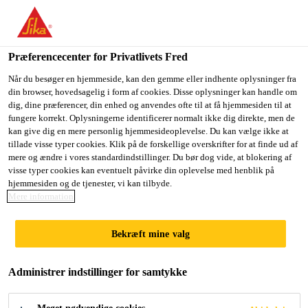
Du er på vej ind på "Sika Danmark", det lader til at du befinder
dig i "USA". Vi har en lokal hjemmeside for dit land.
Præferencecenter for Privatlivets Fred
GÅ TIL SIKA
BLIV PÅ SIKA
VÆLG ET
USA
DANMARK
LAND
Når du besøger en hjemmeside, kan den gemme eller indhente oplysninger fra
din browser, hovedsagelig i form af cookies. Disse oplysninger kan handle om
dig, dine præferencer, din enhed og anvendes ofte til at få hjemmesiden til at
fungere korrekt. Oplysningerne identificerer normalt ikke dig direkte, men de
Sika Danmark
kan give dig en mere personlig hjemmesideoplevelse. Du kan vælge ikke at
tillade visse typer cookies. Klik på de forskellige overskrifter for at finde ud af
mere og ændre i vores standardindstillinger. Du bør dog vide, at blokering af
visse typer cookies kan eventuelt påvirke din oplevelse med henblik på
hjemmesiden og de tjenester, vi kan tilbyde.
NYMALEDE
Mere information
KØRETØJER
Bekræft mine valg
Administrer indstillinger for samtykke