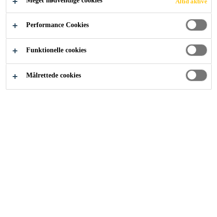
Meget nødvendige cookies
Altid aktive
Industri
Auto Eftermarked
Nymalede køretøjer
Performance Cookies
Funktionelle cookies
Målrettede cookies
Lad lakken tørre i 24 timer, før overfladen behandles, hvis
du arbejder med en nymalet bil og ikke kender malingen,
tørresystemet og/eller de korrekte tørretider.
Brug anbefalingerne fra lakeringsværkstedet, hvis du ikke
kender tørretiderne, og gå frem som følger: