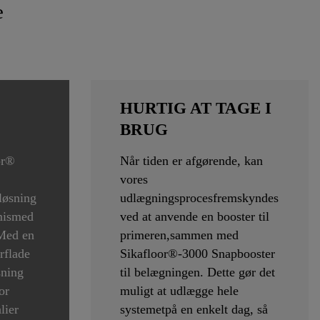
e
HURTIG AT TAGE I
BRUG
or®
Når tiden er afgørende, kan
vores
løsning
udlægningsprocesfremskyndes
mismed
ved at anvende en booster til
 Med en
primeren,sammen med
rflade
Sikafloor®-3000 Snapbooster
sning
til belægningen. Dette gør det
or
muligt at udlægge hele
lier
systemetpå en enkelt dag, så