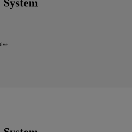
1 System
tive
9 System