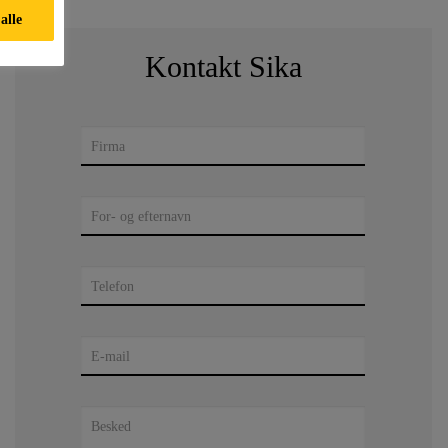
alle
Kontakt Sika
Firma
For- og efternavn
Telefon
E-mail
Besked