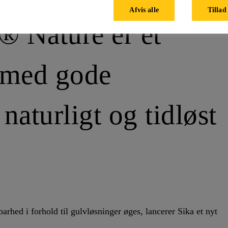
Afvis alle
Tillad 
® Nature er et
v med gode
naturligt og tidløst
arhed i forhold til gulvløsninger øges, lancerer Sika et nyt