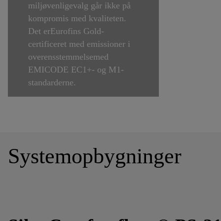
miljøvenligevalg går ikke på
kompromis med kvaliteten.
Det erEurofins Gold-
certificeret med emissioner i
overensstemmelsemed
EMICODE EC1+- og M1-
standarderne.
Systemopbygninger