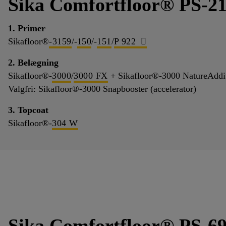
Sika Comfortfloor® PS-2
1. Primer
Sikafloor®
-3159
/-
150
/-
151
/
P 922
2. Belægning
Sikafloor®-
3000
/
3000 FX
+ Sikafloor®-3000 NatureAddi
Valgfri: Sikafloor®-3000 Snapbooster (accelerator)
3. Topcoat
Sikafloor®-
304 W
Sika Comfortfloor® PS-6