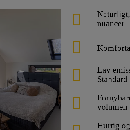
Naturligt
nuancer
Komfortab
Lav emiss
Standard
Fornybare
volumen
Hurtig og