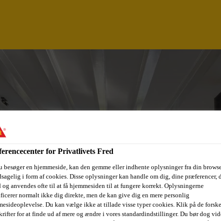
erencecenter for Privatlivets Fred
u besøger en hjemmeside, kan den gemme eller indhente oplysninger fra din browse
sagelig i form af cookies. Disse oplysninger kan handle om dig, dine præferencer, 
OOR® NATURE
 og anvendes ofte til at få hjemmesiden til at fungere korrekt. Oplysningerne
ificerer normalt ikke dig direkte, men de kan give dig en mere personlig
esideoplevelse. Du kan vælge ikke at tillade visse typer cookies. Klik på de forske
rifter for at finde ud af mere og ændre i vores standardindstillinger. Du bør dog vide