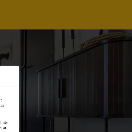
r,
din
llige
, at