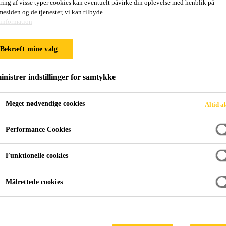
ring af visse typer cookies kan eventuelt påvirke din oplevelse med henblik på
des med en ny variant, som kombinerer de gode
esiden og de tjenester, vi kan tilbyde.
information
m høj komfort, holdbarhed og nem vedligehold
rager til et naturligt design og udtryk samt et 
Bekræft mine valg
nistrer indstillinger for samtykke
ROJEKTER? KONTAKT VORES KONSULENTER.
Meget nødvendige cookies
Altid a
Performance Cookies
Funktionelle cookies
Målrettede cookies