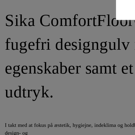
Sika ComfortFloor
fugefri designgul
egenskaber samt et 
udtryk.
I takt med at fokus på æstetik, hygiejne, indeklima og holdb
design- og