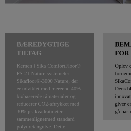
BÆREDYGTIGE
BEM
TILTAG
FOR
Kernen i Sika ComfortFloor®
Oplev 
PS-21 Nature systemeter
fornem
Sikafloor®-3000 Nature, der
SikaCo
er udviklet med mereend 40%
Dens b
biobaserede råmaterialer og
innova
reducerer CO2-aftrykket med
giver e
30% pr. kvadratmeter
gå barf
sammenlignetmed standard
polyuretangulve. Dette