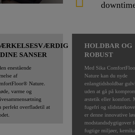
downtim
ÆRKELSESVÆRDIG
HOLDBAR OG
 DINE SANSER
ROBUST
den enestående
Med Sika ComfortFlo
melse af
Nature kan du nyde
mfortFloor® Nature.
enlangtidsholdbar gulv
løde, varme og
uden at gå på kompro
tivesammensætning
æstetik eller komfort.
n perfekt overfladetil at
fugefri og slidstærkove
odet.
er denne innovative lø
modstandsdygtigover f
fugtige miljøer, kemika