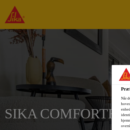
Præf
Når d
hoved
SIKA COMFORTFL
enhed
ident
hjemm
oversk