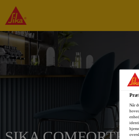
Præf
Når d
hoved
enhed
ident
hjemm
SIKA COMFORTFL
oversk