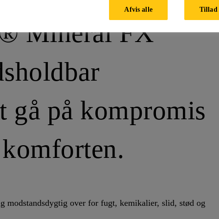
Afvis alle
Tillad 
r® Mineral FX
dsholdbar
at gå på kompromis
 komforten.
g modstandsdygtig over for fugt, kemikalier, slid, stød og