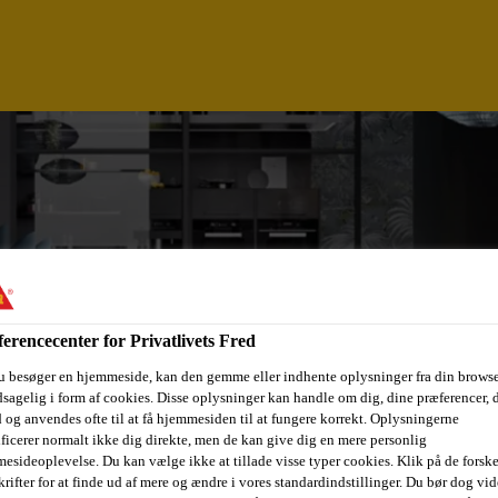
erencecenter for Privatlivets Fred
u besøger en hjemmeside, kan den gemme eller indhente oplysninger fra din browse
sagelig i form af cookies. Disse oplysninger kan handle om dig, dine præferencer, 
 og anvendes ofte til at få hjemmesiden til at fungere korrekt. Oplysningerne
ificerer normalt ikke dig direkte, men de kan give dig en mere personlig
esideoplevelse. Du kan vælge ikke at tillade visse typer cookies. Klik på de forske
OOR® MINERAL FX
rifter for at finde ud af mere og ændre i vores standardindstillinger. Du bør dog vide