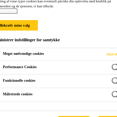
ring af visse typer cookies kan eventuelt påvirke din oplevelse med henblik på
esiden og de tjenester, vi kan tilbyde.
information
s med endnu et look - mineralsk.
Bekræft mine valg
ROJEKTER? KONTAKT VORES KONSULENTER.
nistrer indstillinger for samtykke
Meget nødvendige cookies
Altid a
Performance Cookies
Funktionelle cookies
Målrettede cookies