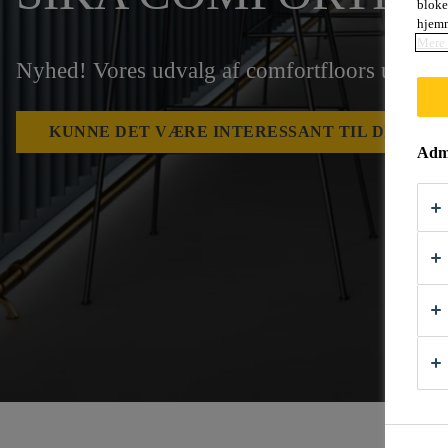
bloke
hjemm
Mere 
Nyhed! Vores udvalg af comfortfloors udvide
KUNNE DET VÆRE INTERESSANT TIL DINE P
Admi