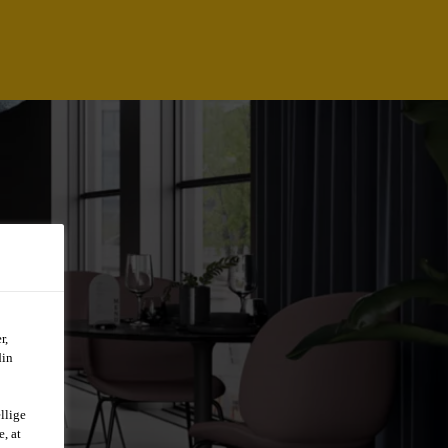
r,
din
llige
, at