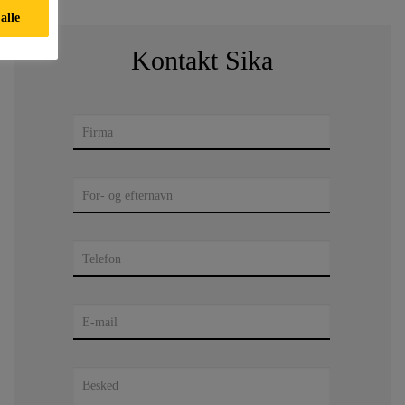
alle
Kontakt Sika
Firma
For- og efternavn
Telefon
E-mail
Besked