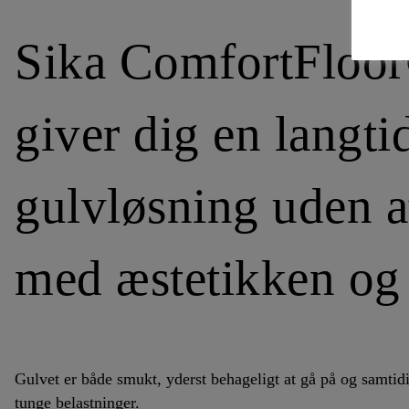
Sika ComfortFloo
giver dig en langti
gulvløsning uden 
med æstetikken og
Gulvet er både smukt, yderst behageligt at gå på og samtidi
tunge belastninger.