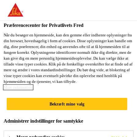
Præferencecenter for Privatlivets Fred
Når du besøger en hjemmeside, kan den gemme eller indhente oplysninger fra
din browser, hovedsagelig i form af cookies. Disse oplysninger kan handle om
SALES MANAGER
dig, dine præferencer, din enhed og anvendes ofte til at få hjemmesiden til at
fungere korrekt. Oplysningerne identificerer normalt ikke dig direkte, men de
kan give dig en mere personlig hjemmesideoplevelse. Du kan vælge ikke at
AUTOMOTIVE OES-
tillade visse typer cookies. Klik på de forskellige overskrifter for at finde ud af
mere og ændre i vores standardindstillinger. Du bør dog vide, at blokering af
WEST
visse typer cookies kan eventuelt påvirke din oplevelse med henblik på
hjemmesiden og de tjenester, vi kan tilbyde.
Mere information
Full-time
Bekræft mine valg
Sales
Pune, Maharashtra, India
Administrer indstillinger for samtykke