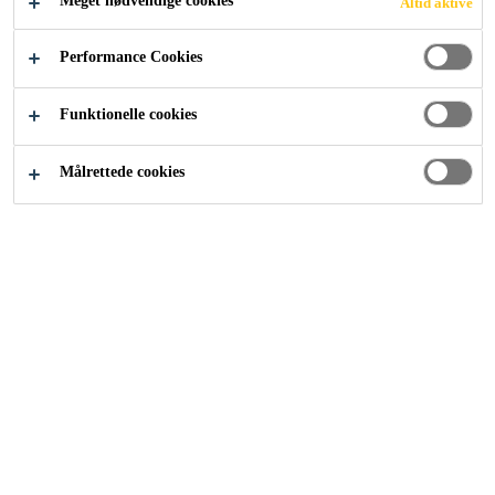
Meget nødvendige cookies
Altid aktive
ANSØG NU
DEL
Performance Cookies
Funktionelle cookies
Målrettede cookies
Karriere
...
Asesor Técnico Comercial - Minería