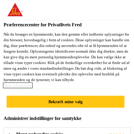
Præferencecenter for Privatlivets Fred
Når du besøger en hjemmeside, kan den gemme eller indhente oplysninger fra
din browser, hovedsagelig i form af cookies. Disse oplysninger kan handle om
ASESOR TÉCNICO
dig, dine præferencer, din enhed og anvendes ofte til at få hjemmesiden til at
fungere korrekt. Oplysningerne identificerer normalt ikke dig direkte, men de
kan give dig en mere personlig hjemmesideoplevelse. Du kan vælge ikke at
COMERCIAL -
tillade visse typer cookies. Klik på de forskellige overskrifter for at finde ud af
mere og ændre i vores standardindstillinger. Du bør dog vide, at blokering af
MINERÍA
visse typer cookies kan eventuelt påvirke din oplevelse med henblik på
hjemmesiden og de tjenester, vi kan tilbyde.
Mere information
Full-time
Bekræft mine valg
Sales
Hermosillo, Sonora, Mexico
Administrer indstillinger for samtykke
27000 - 30000 MXN per month