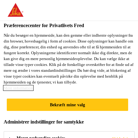
Præferencecenter for Privatlivets Fred
Når du besøger en hjemmeside, kan den gemme eller indhente oplysninger fra
din browser, hovedsagelig i form af cookies. Disse oplysninger kan handle om
GENERAL WORKER
dig, dine præferencer, din enhed og anvendes ofte til at få hjemmesiden til at
fungere korrekt. Oplysningerne identificerer normalt ikke dig direkte, men de
kan give dig en mere personlig hjemmesideoplevelse. Du kan vælge ikke at
tillade visse typer cookies. Klik på de forskellige overskrifter for at finde ud af
mere og ændre i vores standardindstillinger. Du bør dog vide, at blokering af
Full-time
visse typer cookies kan eventuelt påvirke din oplevelse med henblik på
Supply Chain
hjemmesiden og de tjenester, vi kan tilbyde.
Mere information
Nilai, Negeri Sembilan, Malaysia
Bekræft mine valg
ANSØG NU
DEL
Administrer indstillinger for samtykke