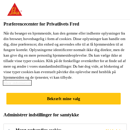
Præferencecenter for Privatlivets Fred
Når du besøger en hjemmeside, kan den gemme eller indhente oplysninger fra
din browser, hovedsagelig i form af cookies. Disse oplysninger kan handle om
SPECIFICATION
dig, dine præferencer, din enhed og anvendes ofte til at få hjemmesiden til at
fungere korrekt. Oplysningerne identificerer normalt ikke dig direkte, men de
kan give dig en mere personlig hjemmesideoplevelse. Du kan vælge ikke at
ENGINEER (SOUTH)
tillade visse typer cookies. Klik på de forskellige overskrifter for at finde ud af
mere og ændre i vores standardindstillinger. Du bør dog vide, at blokering af
visse typer cookies kan eventuelt påvirke din oplevelse med henblik på
hjemmesiden og de tjenester, vi kan tilbyde.
Full-time
Mere information
Sales
Bekræft mine valg
Ho Chi Minh City, Vietnam
Administrer indstillinger for samtykke
ANSØG NU
DEL