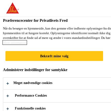
Præferencecenter for Privatlivets Fred
Når du besøger en hjemmeside, kan den gemme eller indhente oplysninger fra din 
hjemmesiden til at fungere korrekt. Oplysningerne identificerer normalt ikke dig
KEY ACCOUNT
overskrifter for at finde ud af mere og ændre i vores standardindstillinger. Du b
Mere information
MANAGER (M/W/D)
Bekræft mine valg
BAUWERKSABDICHT
Administrer indstillinger for samtykke
UNG - REGION
WESTDEUTSCHLAND
Meget nødvendige cookies
Performance Cookies
Full-time | Hybrid
Funktionelle cookies
Sales