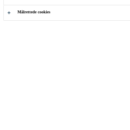
Stuttgart, Baden-Württemberg, Germany
Målrettede cookies
70000 - 105000 EUR per year
ANSØG NU
DEL
Karriere
...
Key Account Manager (m/w/d) Bauwerksab