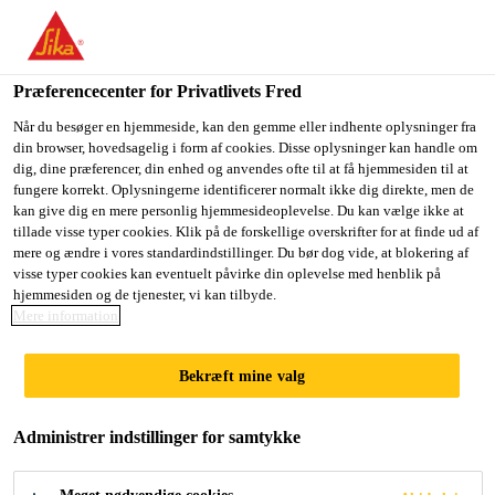
Præferencecenter for Privatlivets Fred
Når du besøger en hjemmeside, kan den gemme eller indhente oplysninger fra
din browser, hovedsagelig i form af cookies. Disse oplysninger kan handle om
BETRIEBSELEKTRIKE
dig, dine præferencer, din enhed og anvendes ofte til at få hjemmesiden til at
fungere korrekt. Oplysningerne identificerer normalt ikke dig direkte, men de
kan give dig en mere personlig hjemmesideoplevelse. Du kan vælge ikke at
R (M/W/D)
tillade visse typer cookies. Klik på de forskellige overskrifter for at finde ud af
mere og ændre i vores standardindstillinger. Du bør dog vide, at blokering af
visse typer cookies kan eventuelt påvirke din oplevelse med henblik på
hjemmesiden og de tjenester, vi kan tilbyde.
Full-time
Mere information
Engineering
Bekræft mine valg
Frankfurt am Main, Hesse, Germany
Administrer indstillinger for samtykke
ANSØG NU
DEL